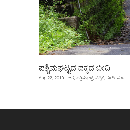
ಪಶ್ಚಿಮಘಟ್ಟದ ಪಕ್ಕದ ಬೀದಿ
Aug 22, 2010
|
ಜಗ
,
ಪಶ್ಚಿಮಘಟ್ಟ
,
ಪೆಟ್ಟಿಗೆ
,
ಬೀದಿ
,
ಸರ್ಗ