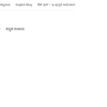
ನಕ್ಸಾಯಣ
‍English Blog
ಟೆಕ್ ಫಿಜ್ – ಇ-ಪುಸ್ತಕ ಅಭಿಯಾನ
್
ಕನ್ನಡ ಸಂಚಯ