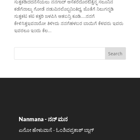
ಸುತ್ತಕಡಿದದನೆಸೆಯಲು ನನಗಾದ್ ಆಸೆಕರೆದೊರಟಿತ್ತೆನ್ನ ಸಲೂನಿನ
ಕಡೆಗೆನಾಲ್ಕು ಗೋಡೆ ನಡುವಿನಲೊಬ್ಬನಿಂತಿದ್ದ, ಜೊತೆಗೆ ನಿಲುಗನ್ನಡಿ
ಸುತ್ತಕಟ ಕಟ ಕತ್ತರಿ ಜಳಪಿಸಿ ಆತಬನ್ರಿ ಕೂಡಿ….ನನಗೆ
ಕೇಳಿಸಿತ್ತಇವನಾರೋ ತಿಳೀದು ನನಗೆಹಳಬರ ಬಾಯಿಗೆ ಕೆಳವರು ಇವರು
ಇವರಲೂ ಇಂದು ಕೆಲ...
Nanmana - ನನ್ ಮನ
ಏನೋ ಹೇಳುವಾಸೆ - ಓಂಶಿವಪ್ರಕಾಶ್ ಬ್ಲಾಗ್