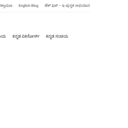
ನಕ್ಸಾಯಣ
‍English Blog
ಟೆಕ್ ಫಿಜ್ – ಇ-ಪುಸ್ತಕ ಅಭಿಯಾನ
ೀಡಿಯ
ಕನ್ನಡ ವಿಕಿಸೋರ್ಸ್
ಕನ್ನಡ ಸಂಚಯ