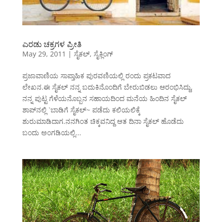
ಎರಡು ಚಕ್ರಗಳ ಪ್ರೀತಿ
May 29, 2011
|
ಸೈಕಲ್
,
ಸೈಕ್ಲಿಂಗ್
ಪ್ರಜಾವಾಣಿಯ ಸಾಪ್ತಾಹಿಕ ಪುರವಣಿಯಲ್ಲಿ ರಂದು ಪ್ರಕಟವಾದ
ಲೇಖನ.ಈ ಸೈಕಲ್ ನನ್ನ ಬದುಕಿನೊಂದಿಗೆ ಬೇರುಬಿಡಲು ಆರಂಭಿಸಿದ್ದು,
ನನ್ನ ಪುಟ್ಟ ಗೆಳೆಯನೊಬ್ಬನ ಸಹಾಯದಿಂದ ಮನೆಯ ಹಿಂದಿನ ಸೈಕಲ್
ಶಾಪ್‌ನಲ್ಲಿ `ಬಾಡಿಗೆ ಸೈಕಲ್~ ಪಡೆದು ಕಲಿಯಲಿಕ್ಕೆ
ಶುರುಮಾಡಿದಾಗ.ನನಗಿಂತ ಚಿಕ್ಕವನಿದ್ದ ಆತ ದಿನಾ ಸೈಕಲ್ ಹೊಡೆದು
ಬಂದು ಅಂಗಡಿಯಲ್ಲಿ...