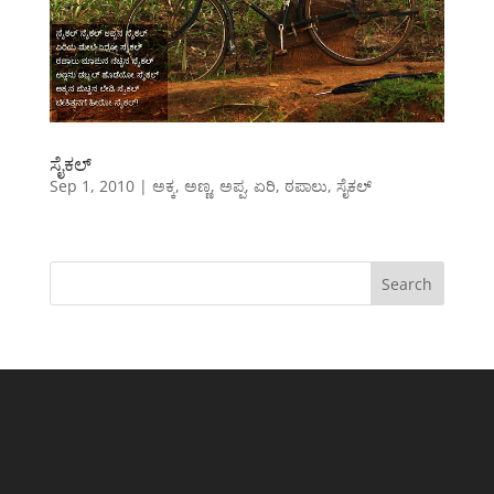
ಸೈಕಲ್
Sep 1, 2010
|
ಅಕ್ಕ
,
ಅಣ್ಣ
,
ಅಪ್ಪ
,
ಏರಿ
,
ಠಪಾಲು
,
ಸೈಕಲ್