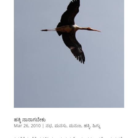
ಹಕ್ಕಿ ನಾನಾಗಬೇಕು
Mar 26, 2010
|
ನಭ
,
ಮನಸು
,
ಮನುಜ
,
ಹಕ್ಕಿ
,
ಹಿಗ್ಗು