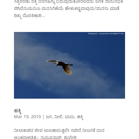
ಸಿಕ್ಕರೆರೆಡು ರೆಕ್ಕೆ ನನಗೆಹಿಗ್ಗು ಬರುವುದುತೋರಲದನು ಜಗಕೆ ನಾನುನಭಕೆ
ಜಿಗಿವೆನುಮನುಜ ಮನಸಿಗೆಣೆಯೆ ಹೇಳುಕಷ್ಟವಾವುದು?ಮನಸು ಮಾಡೆ
ದಿಕ್ಕು ದೊರಕಿಹಾರಿ...
ಹಕ್ಕಿ
Mar 19, 2010
|
ಜಗ
,
ನೀಲಿ
,
ಬಾನು
,
ಹಕ್ಕಿ
ನೀಲಾಕಾಶದ ಜೀವ ಜಾಲಹಾರುತ್ತಲೇ ಸಾರಿದೆ ನೀಜಗಕೆ ಬಾನ
ಅಂತರಾಳಚಿತ್ರ:- ಗುರುಪ್ರಸಾದ್, ಶೃಂಗೇರಿ