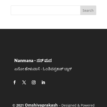
Nanmana - ನನ್ ಮನ
ಏನೋ ಹೇಳುವಾಸೆ - ಓಂಶಿವಪ್ರಕಾಶ್ ಬ್ಲಾಗ್
Omshivaprakash
©️ 2021
– Designed & Powered