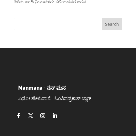
ತಿಳಿದು ಜಗದಿ ನೀನುಬೆಳಗು ಕಲಿಯದವರ ಜಗವ
Nanmana - ನನ್ ಮನ
ಏನೋ ಹೇಳುವಾಸೆ - ಓಂಶಿವಪ್ರಕಾಶ್ ಬ್ಲಾಗ್