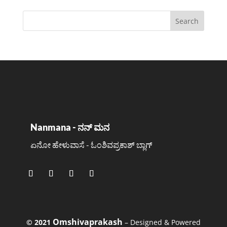
Nanmana - ನನ್ ಮನ
ಏನೋ ಹೇಳುವಾಸೆ - ಓಂಶಿವಪ್ರಕಾಶ್ ಬ್ಲಾಗ್
Omshivaprakash
©️ 2021
– Designed & Powered