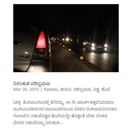
ನಿರಂಕುಶ ಪರಿಭ್ರಮಣ
Mar 30, 2010
|
ಗೋಜಲು
,
ಜೀವನ
,
ಪರಿಭ್ರಮಣ
,
ವಿಶ್ವ
,
ಹೊರೆ
(ಚಿತ್ರ: ಕೊರಮಂಗಲದಲ್ಲಿ ತೆಗೆದದ್ದು, ೨೯ ನೇ ಮಾರ್ಚ್)ಕತ್ತಲೆಯಾದರೂ
ಮುಗಿಯದಜೀವನದ ಪಯಣದಲಿಮಂದ ಬೆಳಕಿನ ರಂಗಿನಾಟಬೆಂಬಿಡದ
ಗೋಜಲಿನ ನಡುವೆವಿಶ್ವದ ಹೊರೆಯನ್ನೇ ಹೊತ್ತಂತೆ ಬೇಕು ಬೇಡದ
ಭೇದದ ನಡುವೆನಮ್ಮ ನಿರಂಕುಶ...