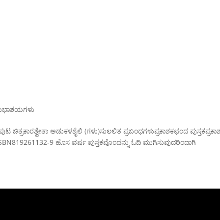
ಿ
ಶುಭಾಶಯಗಳು
ಿತ್ರಕಾರಶ್ವೇತಾ ಅಡುಕಳಶೈಲಿ (ಗಳು)ಸುಲಲಿತ ಪ್ರಬಂಧಗಳುಪ್ರಕಾಶಕಛಂದ ಪುಸ್ತಕಪ್ರಕಾ
SBN819261132-9 ಹೊಸ ವರ್ಷ ಪುಸ್ತಕವೊಂದನ್ನು ಓದಿ ಮುಗಿಸುವುದರಿಂದಾಗಿ