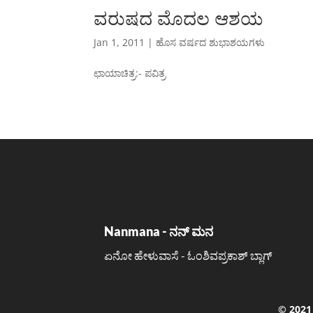
ವರುಷದ ಮೊದಲ ಆಶಯ
Jan 1, 2011
|
ಹೊಸ ವರ್ಷದ ಶುಭಾಶಯಗಳು
ಛಾಯಾಚಿತ್ರ:- ಪವಿತ್ರ
Nanmana - ನನ್ ಮನ
ಏನೋ ಹೇಳುವಾಸೆ - ಓಂಶಿವಪ್ರಕಾಶ್ ಬ್ಲಾಗ್
©️ 202