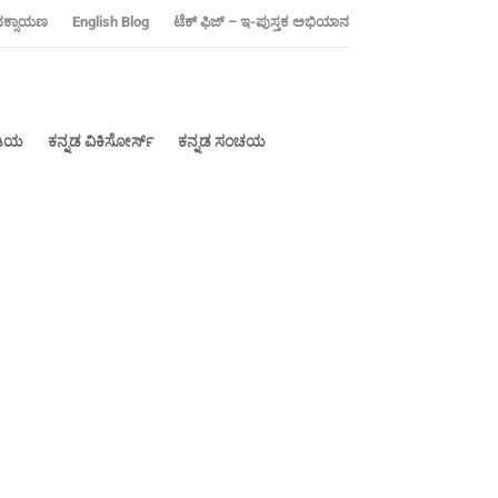
ನಕ್ಸಾಯಣ
‍English Blog
ಟೆಕ್ ಫಿಜ್ – ಇ-ಪುಸ್ತಕ ಅಭಿಯಾನ
ೀಡಿಯ
ಕನ್ನಡ ವಿಕಿಸೋರ್ಸ್
ಕನ್ನಡ ಸಂಚಯ