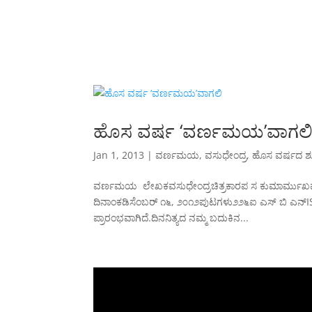
ಹೊಸ ವರ್ಷ ‘ವರ್ಣಮಯ’ವಾಗಲ
Jan 1, 2013
|
ವರ್ಣಮಯ
,
ವಸುಧೇಂದ್ರ
,
ಹೊಸ ವರ್ಷದ 
ವರ್ಣಮಯ ಲೇಖಕವಸುಧೇಂದ್ರಚಿತ್ರಕಾರಪ ಸ ಕುಮಾರ್ಮುಖಪುಟ ಚ
ದಿನಾಂಕಡಿಸೆಂಬರ್ ೧೬, ೨೦೧೨ಪುಟಗಳು೨೨೬ಐ ಎಸ್ ಬಿ ಎನ್I
ಪ್ರಾರಂಭವಾಗಿದೆ.ದಿನನಿತ್ಯದ ನಮ್ಮ ಬದುಕಿನ...