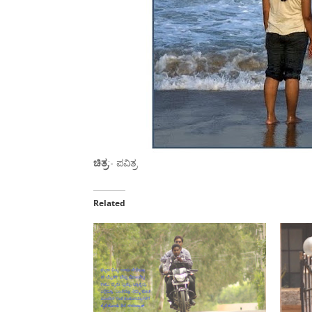
ಚಿತ್ರ
:- ಪವಿತ್ರ
Related