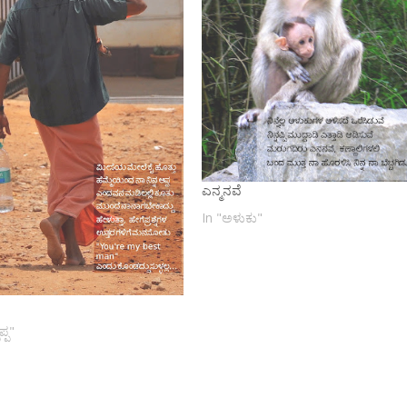
ಎನ್ಮನವೆ
In "ಅಳುಕು"
ಪ್ಪ"