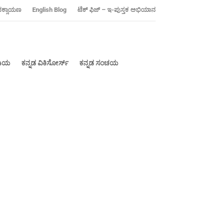
ನಕ್ಸಾಯಣ
‍English Blog
ಟೆಕ್ ಫಿಜ್ – ಇ-ಪುಸ್ತಕ ಅಭಿಯಾನ
ೀಡಿಯ
ಕನ್ನಡ ವಿಕಿಸೋರ್ಸ್
ಕನ್ನಡ ಸಂಚಯ