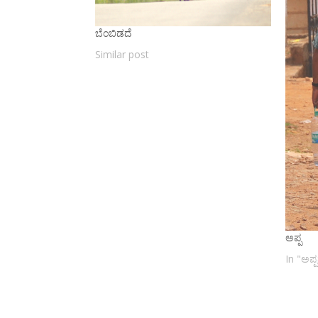
ಬೆಂಬಿಡದೆ
Similar post
ಅಪ್ಪ
In "ಅಪ್ಪ