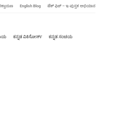
ನಕ್ಸಾಯಣ
‍English Blog
ಟೆಕ್ ಫಿಜ್ – ಇ-ಪುಸ್ತಕ ಅಭಿಯಾನ
ೀಡಿಯ
ಕನ್ನಡ ವಿಕಿಸೋರ್ಸ್
ಕನ್ನಡ ಸಂಚಯ