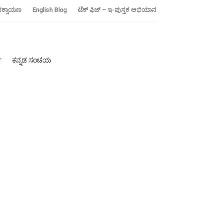
ನಕ್ಸಾಯಣ
‍English Blog
ಟೆಕ್ ಫಿಜ್ – ಇ-ಪುಸ್ತಕ ಅಭಿಯಾನ
್
ಕನ್ನಡ ಸಂಚಯ