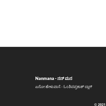
Nanmana - ನನ್ ಮನ
ಏನೋ ಹೇಳುವಾಸೆ - ಓಂಶಿವಪ್ರಕಾಶ್ ಬ್ಲಾಗ್
©️ 202