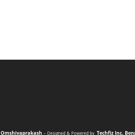
Omshivaprakash
Techfiz Inc. Be
1
– Designed & Powered by