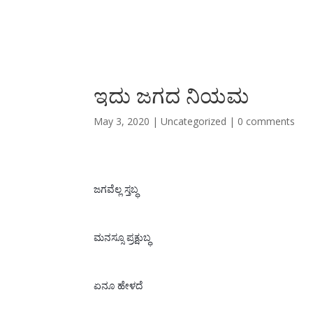
ಇದು‍ ಜಗದ ನಿಯಮ
May 3, 2020
|
Uncategorized
|
0 comments
ಜಗವೆಲ್ಲ ಸ್ತಬ್ಧ
ಮನಸ್ಸೂ ಪ್ರಕ್ಷುಬ್ಧ 
ಏ
ನೂ ಹೇಳದೆ