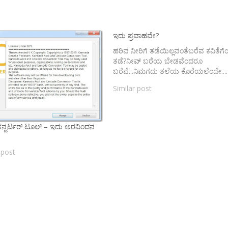
ಇದು ಪ್ರವಾಹವೇ?
ಹರಿವ ನೀರಿಗೆ ತಡೆಯಿಲ್ಲವಂತೆಬರೆವ ಕವಿತೆಗೆ
ತಡೆ?ನೀವ್ ಬರೆಯ ಬೇಡವೆಂದರೂ
ಬರೆವೆ...ನಿಮಗದು ತಲೆಯ ಕೊರೆಯಲೆಂದೇ....
Similar post
ನ್ವರ್ಟರ್ ಟೂಲ್ – ಇದು ಅರವಿಂದನ
 post