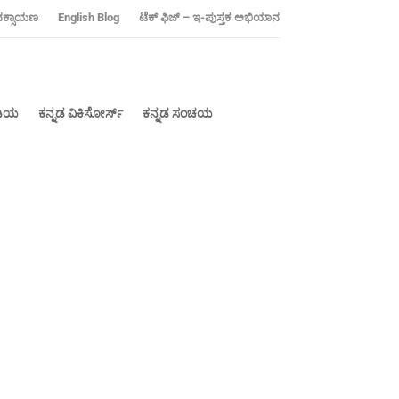
ನಕ್ಸಾಯಣ
‍English Blog
ಟೆಕ್ ಫಿಜ್ – ಇ-ಪುಸ್ತಕ ಅಭಿಯಾನ
ೀಡಿಯ
ಕನ್ನಡ ವಿಕಿಸೋರ್ಸ್
ಕನ್ನಡ ಸಂಚಯ