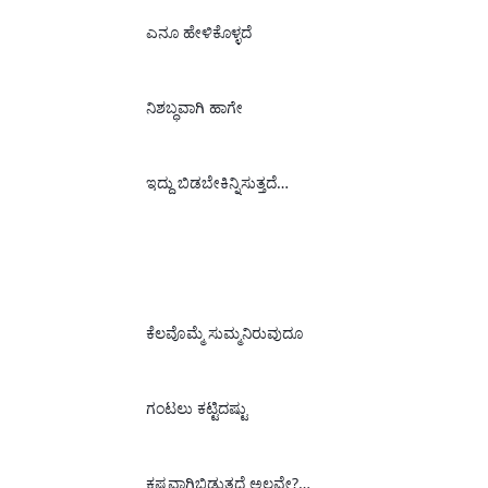
ಎನೂ ಹೇಳಿಕೊಳ್ಳದೆ
ನಿಶ
ಬ್ಧವಾಗಿ ಹಾಗೇ
ಇದ್ದು ಬಿಡಬೇಕಿನ್ನಿಸುತ್ತದೆ…
ಕೆಲವೊಮ್ಮೆ ಸುಮ್ಮನಿರುವುದೂ
ಗಂಟಲು ಕ‌ಟ್ಟಿದಷ್ಟು 
ಕಷ್ಟವಾಗಿಬಿಡುತ್ತದೆ
 ಅಲ್ಲವೇ?…