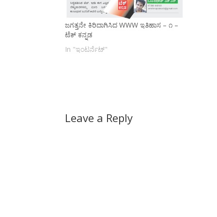
ಜಗತ್ತನೇ ಕಿರಿದಾಗಿಸಿದ WWW ಇತಿಹಾಸ – ೧ –
ಟೆಕ್ ಕನ್ನಡ
In "ಇಂಟರ್ನೆಟ್"
Leave a Reply