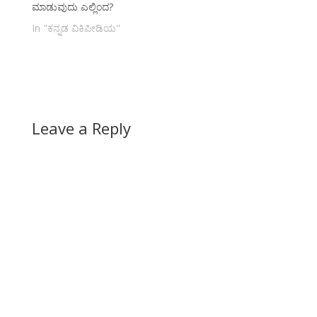
ಮಾಡುವುದು ಎಲ್ಲಿಂದ?
In "ಕನ್ನಡ ವಿಕಿಪೀಡಿಯ"
Leave a Reply