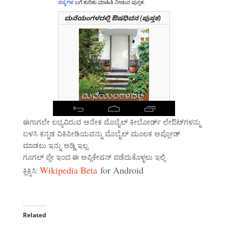
ಈಗಾಗಲೇ ಲಭ್ಯವಿರುವ ಅನೇಕ ಮೊಬೈಲ್ ಕೀಬೋರ್ಡ್ ಲೇಔಟ್‌ಗಳನ್ನು
ಬಳಸಿ ಕನ್ನಡ ವಿಕಿಪೀಡಿಯವನ್ನು ಮೊಬೈಲ್ ಮೂಲಕ ಅಪ್ಲೋಡ್
ಮಾಡಲು ಇನ್ನು ಅಡ್ಡಿ ಇಲ್ಲ.
ಗೂಗಲ್ ಪ್ಲೇ ಇಂದ ಈ ಅಪ್ಲಿಕೇಷನ್ ಪಡೆದುಕೊಳ್ಳಲು ಇಲ್ಲಿ
Wikipedia Beta
for Android
ಕ್ಲಿಕ್ಕಿಸಿ:
Related