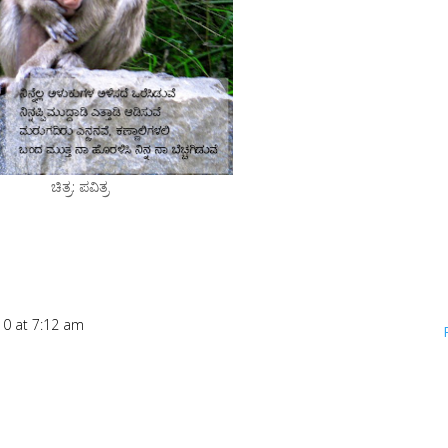
ಚಿತ್ರ: ಪವಿತ್ರ
0 at 7:12 am