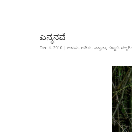
ಎನ್ಮನವೆ
Dec 4, 2010
|
ಅಳುಕು
,
ಆಡಿಸು
,
ಎತ್ತಾಡು
,
ಕಣ್ಣಾಲಿ
,
ಬೆಚ್ಚಗ