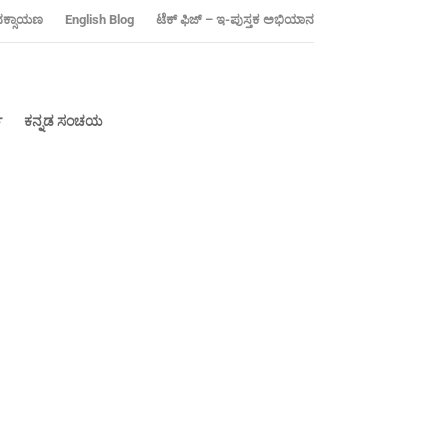
ನಕ್ಸಾಯಣ
‍English Blog
ಟೆಕ್ ಫಿಜ್ – ಇ-ಪುಸ್ತಕ ಅಭಿಯಾನ
್
ಕನ್ನಡ ಸಂಚಯ