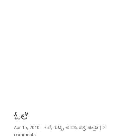
ಓಲೆ
Apr 15, 2010
|
ಓಲೆ
,
ಗುಟ್ಟು
,
ಚೌಪದಿ
,
ಪತ್ರ
,
ಷಟ್ಪದಿ
|
2
comments