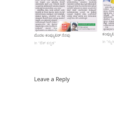
ಕಂಪ್ಯೂ
ಮೊದಲ ಕಂಪ್ಯೂಟರ್ ನೆನಪು
In "ಗ್ನು/
In "ಟೆಕ್ ಕನ್ನಡ"
Leave a Reply