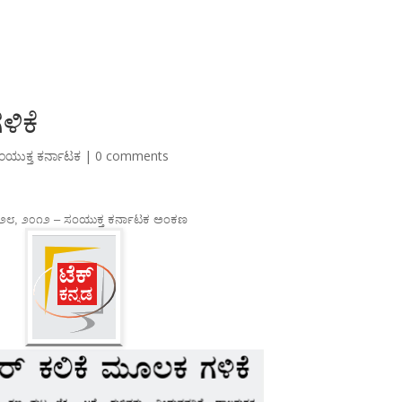
ಳಿಕೆ
ಂಯುಕ್ತ ಕರ್ನಾಟಕ
|
0 comments
ಿ ೨೮, ೨೦೧೨ – ಸಂಯುಕ್ತ ಕರ್ನಾಟಕ ಅಂಕಣ