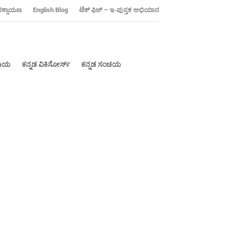
ನಕ್ಸಾಯಣ
‍English Blog
ಟೆಕ್ ಫಿಜ್ – ಇ-ಪುಸ್ತಕ ಅಭಿಯಾನ
ೀಡಿಯ
ಕನ್ನಡ ವಿಕಿಸೋರ್ಸ್
ಕನ್ನಡ ಸಂಚಯ