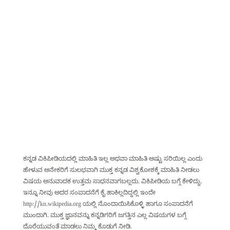
ಕನ್ನಡ ವಿಕಿಪೀಡಿಯದಲ್ಲಿ ಮಾಹಿತಿ ಇಲ್ಲ ಅಥವಾ ಮಾಹಿತಿ ಅಷ್ಟು ಸರಿಯಿಲ್ಲ ಎಂದು
ಹೇಳುವ ಅನೇಕರಿಗೆ ಸುಲಭವಾಗಿ ಮುಕ್ತ ಕನ್ನಡ ವಿಶ್ವಕೋಶಕ್ಕೆ ಮಾಹಿತಿ ನೀಡಲು
ವಿಷಯ ಅನುವಾದಕ ಉತ್ತಮ ಸಾಧನವಾಗಬಲ್ಲದು. ವಿಕಿಪೀಡಿಯ ಬಗ್ಗೆ ಕೇಳಿದ್ದು,
ಇನ್ನೂ ನೀವು ಅದರ ಸಂಪಾದನೆಗೆ ಕೈ ಹಾಕಿಲ್ಲದಿದ್ದಲ್ಲಿ ಇಂದೇ
http://kn.wikipedia.org ಯಲ್ಲಿ ನೊಂದಾಯಿಸಿಕೊಳ್ಳಿ ಹಾಗೂ ಸಂಪಾದನೆಗೆ
ಮುಂದಾಗಿ. ಮುಕ್ತ ಜ್ಞಾನವನ್ನು ಕನ್ನಡಿಗರಿಗೆ ಜಗತ್ತಿನ ಎಲ್ಲ ವಿಷಯಗಳ ಬಗ್ಗೆ
ದೊರೆಯುವಂತೆ ಮಾಡಲು ನಿಮ್ಮ ಕೊಡುಗೆ ನೀಡಿ.