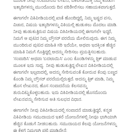
ಮೂಲಕ ನೀವು ಸಂಪಾದಿಸುವ ಲೇಖನ, ವಿಕಿಪೀಡಿಯಕ್ಕೆ ನಿಮ್ಮ ಕೊಡುಗೆ
ಇತ್ಯಾದಿಗಳನ್ನು ಮುಂದೊಂದು ದಿನ ಪರಿಶೀಲಿಸಲು ಸಹಾಯಕವಾಗುತ್ತದೆ.
ಈಗಾಗಲೇ ವಿಕಿಪೀಡಿಯದಲ್ಲಿ ಖಾತೆ ಹೊಂದಿದ್ದಲ್ಲಿ, ನಿಮ್ಮ ಇಷ್ಟದ ವಸು,
ವಿಚಾರ, ವಿಷಯ ಇತ್ಯಾದಿಗಳನ್ನು ವಿಕಿಯಲ್ಲಿ ಹುಡುಕಲು ಮೊದಲು ಮಾಡಿ.
ನೀವು ಹುಡುಕುತ್ತಿರುವ ವಿಷಯ ವಿಕಿಪೀಡಿಯದಲ್ಲಿ ಈಗಾಗಲೇ ಇದ್ದರೆ,
ನಿಮಗೆ ಆ ಪುಟದ ನಿಮ್ಮ ಬ್ರೌಸರ್ ಪರದೆಯ ಮೇಲಿರುವುದು. ಈಗ ನಿಮ್ಮ
ಮುಂದಿರುವ ಪುಟದ ಮಾಹಿತಿ ಸರಿ ಇದೆಯೇ, ಅಥವಾ ಇದಕ್ಕಿಂತ ಹೆಚ್ಚಿನ
ಮಾಹಿತಿ ನಿಮಗೆ ಗೊತ್ತಿದ್ದಲ್ಲಿ ಅದನ್ನು ಸೇರಿಸಲು ಪ್ರಯತ್ನಿಸಬಹುದು.
‘ಸಂಪಾದಿಸಿ’ ಅಥವಾ ‘ಬದಲಾಯಿಸಿ’ ಎಂಬ ಕೊಂಡಿಗಳನ್ನು ಕ್ಲಿಕ್ ಮಾಡುವ
ಮೂಲಕ ಇದು ಸಾಧ್ಯ. ನೀವು ಹುಡುಕುತ್ತಿದ್ದ ಲೇಖನ ವಿಕಿಪೀಡಿಯದಲ್ಲಿ
ಈಗಾಗಲೇ ಇಲ್ಲವಾದಲ್ಲಿ, ಅದನ್ನು ಸೇರಿಸುವಂತೆ ಕೋರುವ ಕೆಂಪು ಬಣ್ಣದ
ಕೊಂಡಿ ನಿಮ್ಮ ಬ್ರೌಸರ್ ಪರದೆಯಲ್ಲಿರುತ್ತದೆ. ಅದನ್ನು ಕ್ಲಿಕ್ ಮಾಡಿ, ನಿಮ್ಮ
ಹೊಸ ಲೇಖನದ, ಹೊಸ ಸಂಪಾದನೆಯ ಕೆಲಸವನ್ನು
ಶುರುವಿಟ್ಟುಕೊಳ್ಳಬಹುದು. ಇದು ವಿಕಿಪೀಡಿಯದಲ್ಲಿ ಹೊಸದೊಂದು
ಲೇಖನವನ್ನು ಸೇರಿಸುವ ಅತಿ ಸುಲಭದ ವಿಧಾನ.
ಈಗಾಗಲೇ ನೀವು ವಿಕಿಪೀಡಿಯದಲ್ಲಿ ಸಂಪಾದನೆ ಮಾಡುತ್ತಿದ್ದರೆ, ಕನ್ನಡ
ವಿಕಿಪೀಡಿಯ ಸಮುದಾಯದ ಇತರೆ ಯೋಜನೆಗಳಲ್ಲಿ ನೀವೂ ಭಾಗಿಯಾಗಿ
ಹೆಚ್ಚಿನ ಕೊಡುಗೆ ನೀಡಬಹುದು. ಸಮುದಾಯದ ಕೆಲವು ಯೋಜನೆಗಳನ್ನು
ಈ ಕೆಳಗೆ ನಿಮಗಾಗಿ ಪಟ್ಟಿ ಮಾಡಿದ್ದೇನೆ: