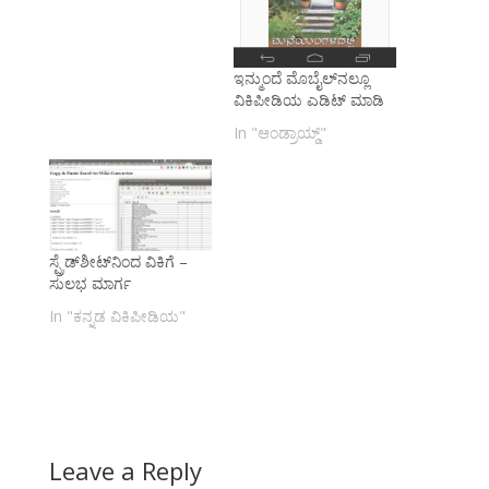
ಇನ್ಮುಂದೆ ಮೊಬೈಲ್‌ನಲ್ಲೂ
ವಿಕಿಪೀಡಿಯ ಎಡಿಟ್ ಮಾಡಿ
In "ಆಂಡ್ರಾಯ್ಡ್"
ಸ್ಪ್ರೆಡ್‌ಶೀಟ್‌ನಿಂದ ವಿಕಿಗೆ –
ಸುಲಭ ಮಾರ್ಗ
In "ಕನ್ನಡ ವಿಕಿಪೀಡಿಯ"
Leave a Reply