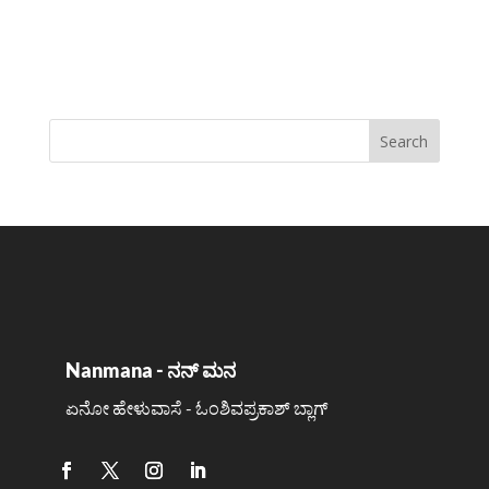
Nanmana - ನನ್ ಮನ
ಏನೋ ಹೇಳುವಾಸೆ - ಓಂಶಿವಪ್ರಕಾಶ್ ಬ್ಲಾಗ್