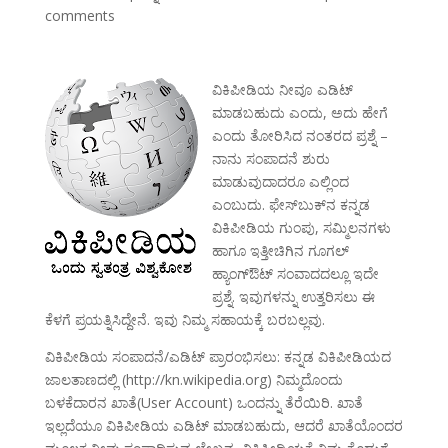
comments
ವಿಕಿಪೀಡಿಯ ನೀವೂ ಎಡಿಟ್
ಮಾಡಬಹುದು ಎಂದು, ಅದು ಹೇಗೆ
ಎಂದು ತೋರಿಸಿದ ನಂತರದ ಪ್ರಶ್ನೆ –
ನಾನು ಸಂಪಾದನೆ ಶುರು
ಮಾಡುವುದಾದರೂ ಎಲ್ಲಿಂದ
ಎಂಬುದು. ಫೇಸ್‌ಬುಕ್‌ನ ಕನ್ನಡ
ವಿಕಿಪೀಡಿಯ ಗುಂಪು, ಸಮ್ಮಿಲನಗಳು
ಹಾಗೂ ಇತ್ತೀಚಿಗಿನ ಗೂಗಲ್
ಹ್ಯಾಂಗ್‌ಔಟ್ ಸಂವಾದದಲ್ಲೂ ಇದೇ
ಪ್ರಶ್ನೆ. ಇವುಗಳನ್ನು ಉತ್ತರಿಸಲು ಈ
ಕೆಳಗೆ ಪ್ರಯತ್ನಿಸಿದ್ದೇನೆ. ಇವು ನಿಮ್ಮ ಸಹಾಯಕ್ಕೆ ಬರಬಲ್ಲವು.
ವಿಕಿಪೀಡಿಯ ಸಂಪಾದನೆ/ಎಡಿಟ್ ಪ್ರಾರಂಭಿಸಲು: ಕನ್ನಡ ವಿಕಿಪೀಡಿಯದ
ಜಾಲತಾಣದಲ್ಲಿ (http://kn.wikipedia.org) ನಿಮ್ಮದೊಂದು
ಬಳಕೆದಾರನ ಖಾತೆ(User Account) ಒಂದನ್ನು ತೆರೆಯಿರಿ. ಖಾತೆ
ಇಲ್ಲದೆಯೂ ವಿಕಿಪೀಡಿಯ ಎಡಿಟ್ ಮಾಡಬಹುದು, ಆದರೆ ಖಾತೆಯೊಂದರ