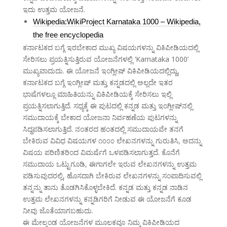
ಇದು ಉತ್ತಮ ಯೋಜನೆ.
Wikipedia:WikiProject Karnataka 1000 – Wikipedia,
the free encyclopedia
ಕರ್ನಾಟಕದ ಬಗ್ಗೆ ಇರಬೇಕಾದ ಮುಖ್ಯ ವಿಷಯಗಳನ್ನು ವಿಕಿಪೀಡಿಯದಲ್ಲಿ
ಸೇರಿಸಲು ಪ್ರಯತ್ನಿಸುತ್ತಿರುವ ಯೋಜನೆಗಳಲ್ಲಿ ‘Karnataka 1000’
ಮುಖ್ಯವಾದುದು. ಈ ಯೋಜನೆ ಇಂಗ್ಲೀಷ್ ವಿಕಿಪೀಡಿಯದಲ್ಲಿದ್ದು,
ಕರ್ನಾಟಕದ ಬಗ್ಗೆ ಇಂಗ್ಲೀಷ್ ಮತ್ತು ಕನ್ನಡದಲ್ಲಿ ಅಲ್ಲದೇ ಇತರ
ಭಾಷೆಗಳಲ್ಲೂ ಮಾಹಿತಿಯನ್ನು ವಿಕಿಪೀಡಿಯಕ್ಕೆ ಸೇರಿಸಲು ಇಲ್ಲಿ
ಪ್ರಯತ್ನಿಸಲಾಗುತ್ತಿದೆ. ಸಧ್ಯಕ್ಕೆ ಈ ಪುಟದಲ್ಲಿ ಕನ್ನಡ ಮತ್ತು ಇಂಗ್ಲೀಷ್‌ನಲ್ಲಿ
ಸಮುದಾಯಕ್ಕೆ ಬೇಕಾದ ಯೋಜನಾ ನಿರ್ವಹಣೆಯ ಪುಟಗಳನ್ನು
ಸಿದ್ದಪಡಿಸಲಾಗುತ್ತಿದೆ. ನಂತರದ ಹಂತದಲ್ಲಿ ಸಮುದಾಯವೇ ತನಗೆ
ಬೇಕಿರುವ ವಿವಿಧ ವಿಷಯಗಳ ೧೦೦೦ ಲೇಖನಗಳನ್ನು ಗುರುತಿಸಿ, ಅದನ್ನು
ವಿಷಯ ಪರಿಣಿತರಿಂದ ವಿಮರ್ಷೆಗೆ ಒಳಪಡಿಸಲಾಗುತ್ತದೆ. ಕೊನೆಗೆ
ಸಮುದಾಯ ಒಟ್ಟುಗೂಡಿ, ಈಗಾಗಲೇ ಇರುವ ಲೇಖನಗಳನ್ನು ಉತ್ತಮ
ಪಡಿಸುವುದರಲ್ಲಿ, ಹೊಸದಾಗಿ ಬೇಕಿರುವ ಲೇಖನಗಳನ್ನು ಸಂಪಾದಿಸುವಲ್ಲಿ
ತನ್ನನ್ನು ತಾನು ತೊಡಗಿಸಿಕೊಳ್ಳಬೇಕಿದೆ. ಕನ್ನಡ ಮತ್ತು ಕನ್ನಡ ನಾಡಿನ
ಉತ್ತಮ ಲೇಖನಗಳನ್ನು ಕನ್ನಡಿಗರಿಗೆ ನೀಡುವ ಈ ಯೋಜನೆಗೆ ಕೂಡ
ನೀವು ಜೊತೆಯಾಗಬಹುದು.
ಈ ಮೇಲ್ಕಂಡ ಯೋಜನೆಗಳ ಮೂಲಕವೂ ನಿಮ್ಮ ವಿಕಿಪೀಡಿಯದ