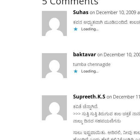
5 Comments
Suhas
on December 10, 2009 a
ಕವನ ಅಧ್ಬುತವಾಗಿ ಮೂಡಿಬಂದಿದೆ. ಕಾಲಚಕ್
Loading...
baktavar
on December 10, 200
tumba chennagide
Loading...
Supreeth.K.S
on December 11
ಕವಿತೆ ಚೆನ್ನಾಗಿದೆ.
>>> ಸುತ್ತಿ ಸುತ್ತಿ ತಿರುಗುವ ಕಾಲ ಚಕ್ರಕೆ ನಾ
ನಾಲ್ಕು ದಿನದ ಸಹಪಯಣಿಗನು
ಸಾಲು ಇಷ್ಟವಾಯಿತು. ಅದಿರಲಿ, ನೀವು ಕಾಲವನ್
ಹೊಂದಿದೆ ಎಂದು ಹೇಗೆ ಕಲ್ಪಿಸಿಕೊಂಡಿರಿ ಎಂ