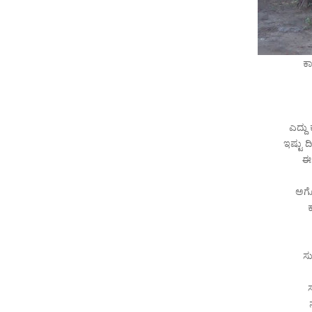
ಕಾ
ಎದ್ದು
ಇಷ್ಟು ದ
ಈಗ
ಅಗೋ 
ಸು
ಸ