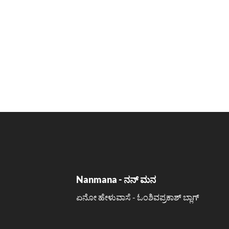
Nanmana - ನನ್ ಮನ
ಏನೋ ಹೇಳುವಾಸೆ - ಓಂಶಿವಪ್ರಕಾಶ್ ಬ್ಲಾಗ್