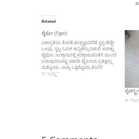
ಕ
Related
ಟೈಪೋ (Typo)
ಏಕಾಗ್ರತೆಯ ಕೊರತೆ,ತಂತ್ರಜ್ಞಾನದೆಡೆ ಸ್ವಲ್ಪ ಹೆಚ್ಚೇ
ಒಲವು, ಸ್ವಲ್ಪ ಓವರ್ ಕಾನ್ಫಿಡೆನ್ಸುನಡುವೆ ಜಾರಿತ್ತು
ಟೈಪೋ...ಇಂಗ್ಲೀಷಿನಲ್ಲಿ ಕಂಗ್ಲೀಷುಜೊತೆಗೆ ಮುಂದೆ
ಬರುವುದನುಕಷ್ಟ ಪಡದೇ ಟೈಪಿಸುವ,ಪ್ರಿಡಿಕ್ಷನ್ನು
ಮತ್ತೊಂದು...ಅಚ್ಚು ಒತ್ತಿದ್ದೊಂದು,ಕೊನೆಗೆ
ದಕ್ಕಿದ್ದಿನ್ನೊಂದುಮೀರಿತ್ತು ಕಾಲ,
In "ಒಪ್ಪು"
ಅದನುಸರಿಪಡಿಸುವುದರ ಮೊದಲೇ.."ಟೈಪೋ...."
ಇದು ಮುಜುಗರದ ಸರಕುಅಲ್ಲೆ ಎಲ್ಲೋ ಅಡಗಿತ್ತು
ಲೈವ್‌ಸ್
ಸ್ಟಾಕುತಪ್ಪು ತಪ್ಪೇ... ತಿದ್ದಲಿಕೆ ಸಾಧ್ಯವಿಲ್ಲ..ಇದು
ನಾನು ಮಾಡಿದ್ದಲ್ಲಟೆಕ್ನಾಲಜಿಯ
In "ಗೂಗ
ಮಿಸ್ಟೇಕು....ವಹಿಸುವೆ ಜಾಗ್ರತೆಯಮರೆಯದೆ
ಇನ್ಮುಂದೆ..."ಕ್ಷಮಿಸಿ ಬಿಡಿ ಒಮ್ಮೆ!"