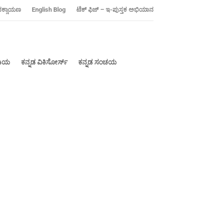
ನಕ್ಸಾಯಣ
‍English Blog
ಟೆಕ್ ಫಿಜ್ – ಇ-ಪುಸ್ತಕ ಅಭಿಯಾನ
ೀಡಿಯ
ಕನ್ನಡ ವಿಕಿಸೋರ್ಸ್
ಕನ್ನಡ ಸಂಚಯ