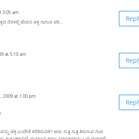
t 3:05 am
Repl
ರದ ನೆರಳಲ್ಲಿ ಜೇವನ ಚಕ್ರ ಸಾಗುವ ಪರಿ…
9 at 5:10 am
Repl
, 2009 at 1:00 pm
Repl
ನು
ನು ಚಕ್ರ ಎಂದೇಕೆ ಕರೆದಿರುವಿರಿ? ಅದು ಸುತ್ತಿ ಸುತ್ತಿ ತಿರುಗುವ ಗುಣ
ಬ ಕುತೂಹಲವಿದೆ. ಪುನರ್ಜನ್ಮ ಕರ್ಮ ಸಿದ್ಧಾಂತಗಳನ್ನು ಒಪ್ಪುವುದಾದರೆ