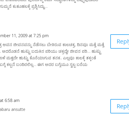
ಮನೆ ಕುತೂಹಲಕ್ಕೆ ಪ್ರಶ್ನಿಸಿದ್ದು…
mber 11, 2009 at 7:25 pm
Repl
ಕ್ರ ಅವನ ಜೀವನವನ್ನು ನೆಡೆಸಲು ಬೇಕಿರುವ ಕಾಲಚಕ್ರ, ದಿನವೂ ಮತ್ತೆ ಮತ್ತೆ
ಅದರೊಡನೆ ಹುಟ್ಟು ಬದುಕಿನ ಪರಿಯು ಚಕ್ರದ್ದೇ ಜೀವನ ಪರಿ… ಹುಟ್ಟು
ಳೆ ಮತ್ತದೇ ಹುಟ್ಟು ಕೊನೆಯಾಗುವ ತನಕ.. ಎಲ್ಲವೂ ಕಾಲಕ್ಕೆ ತಕ್ಕಂತೆ
 ಬಗ್ಗೆ ಕಲ್ಪನೆ ಬಂದಿರಲಿಲ್ಲ… ಈಗ ಅದರ ಬಗ್ಗೆಯೂ ಸ್ವಲ್ಪ ಬರೆಯ
 at 6:58 am
Repl
abaru ansutte