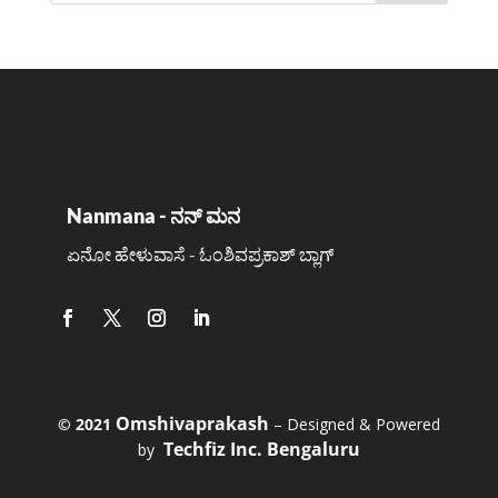
Nanmana - ನನ್ ಮನ
ಏನೋ ಹೇಳುವಾಸೆ - ಓಂಶಿವಪ್ರಕಾಶ್ ಬ್ಲಾಗ್
Omshivaprakash
©️ 2021
– Designed & Powered
Techfiz Inc. Bengaluru
by