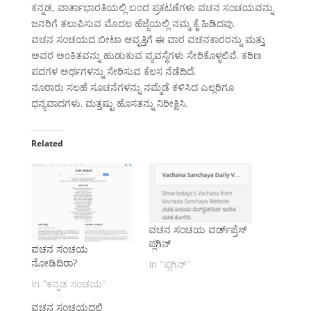
ಕನ್ನಡ, ವಾರ್ತಾಭಾರತಿಯಲ್ಲಿ ಬಂದ ಪ್ರಕಟಣೆಗಳು ವಚನ ಸಂಚಯವನ್ನು
ಜನರಿಗೆ ತಲುಪಿಸುವ ಮೊದಲ ಹೆಜ್ಜೆಯಲ್ಲಿ ನಮ್ಮ ಕೈ ಹಿಡಿದವು.
ವಚನ ಸಂಚಯದ ಬೀಟಾ ಆವೃತ್ತಿಗೆ ಈ ವಾರ ವಚನಕಾರರನ್ನು ಮತ್ತು
ಅವರ ಅಂಕಿತವನ್ನು ಹುಡುಕುವ ವ್ಯವಸ್ಥೆಗಳು ಸೇರಿಕೊಳ್ಳಲಿವೆ. ಕಠಿಣ
ಪದಗಳ ಅರ್ಥಗಳನ್ನು ಸೇರಿಸುವ ಕೆಲಸ ನೆಡೆದಿದೆ.
ನೂರಾರು ಸಲಹೆ ಸೂಚನೆಗಳನ್ನು ನಮ್ಮೆಡೆ ಕಳಿಸಿದ ಎಲ್ಲರಿಗೂ
ಧನ್ಯವಾದಗಳು. ಮತ್ತಷ್ಟು ಹೊಸತನ್ನು ನಿರೀಕ್ಷಿಸಿ.
Related
ವಚನ ಸಂಚಯ ವರ್ಡ್‌ಪ್ರೆಸ್
ಪ್ಲಗಿನ್
ವಚನ ಸಂಚಯ
ನೋಡಿದಿರಾ?
In "ಪ್ಲಗಿನ್"
In "ಕನ್ನಡ ಸಂಚಯ"
ವಚನ ಸಂಚಯದಲ್ಲಿ