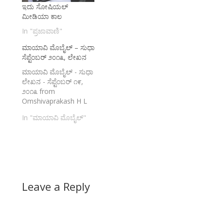
ಇದು ಸೋಷಿಯಲ್
ಮೀಡಿಯಾ ಕಾಲ
In "ಪ್ರಜಾವಾಣಿ"
ಮಾಯಾವಿ ಮೊಬೈಲ್ – ಸುಧಾ
ಸೆಪ್ಟೆಂಬರ್ ೨೦೧೩, ಲೇಖನ
ಮಾಯಾವಿ ಮೊಬೈಲ್ - ಸುಧಾ
ಲೇಖನ - ಸೆಪ್ಟೆಂಬರ್ ೧೯,
೨೦೧೩ from
Omshivaprakash H L
In "ಮಾಯಾವಿ ಮೊಬೈಲ್"
Leave a Reply