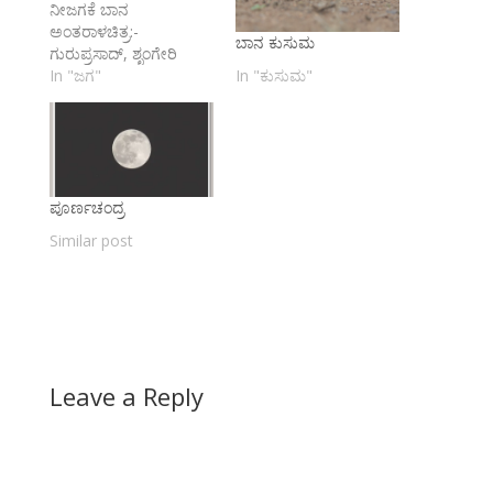
ನೀಜಗಕೆ ಬಾನ
ಅಂತರಾಳಚಿತ್ರ:-
ಬಾನ ಕುಸುಮ
ಗುರುಪ್ರಸಾದ್, ಶೃಂಗೇರಿ
In "ಕುಸುಮ"
In "ಜಗ"
ಪೂರ್ಣಚಂದ್ರ
Similar post
Leave a Reply