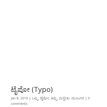
ಟೈಪೋ (Typo)
Jan 8, 2010
|
ಒಪ್ಪು
,
ಟೈಪೋ
,
ತಪ್ಪು
,
ಮಿಸ್ಟೇಕು
,
ಮುಜುಗರ
|
0
comments