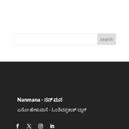
Nanmana - ನನ್ ಮನ
ಏನೋ ಹೇಳುವಾಸೆ - ಓಂಶಿವಪ್ರಕಾಶ್ ಬ್ಲಾಗ್