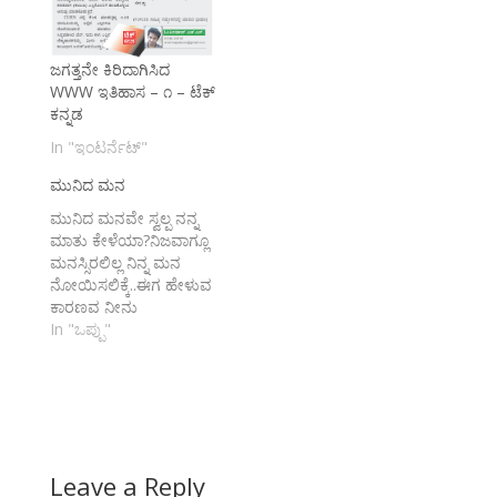
ಜಗತ್ತನೇ ಕಿರಿದಾಗಿಸಿದ
WWW ಇತಿಹಾಸ – ೧ – ಟೆಕ್
ಕನ್ನಡ
In "ಇಂಟರ್ನೆಟ್"
ಮುನಿದ ಮನ
ಮುನಿದ ಮನವೇ ಸ್ವಲ್ಪ ನನ್ನ
ಮಾತು ಕೇಳೆಯಾ?ನಿಜವಾಗ್ಲೂ
ಮನಸ್ಸಿರಲಿಲ್ಲ ನಿನ್ನ ಮನ
ನೋಯಿಸಲಿಕ್ಕೆ..ಈಗ ಹೇಳುವ
ಕಾರಣವ ನೀನು
ಕೇಳಬೇಕೆಂದೇನಿಲ್ಲ್ಲ..ಸ್ವಲ್ಪ ನನ್ನ
In "ಒಪ್ಪು"
ಮಾತು
ಕೇಳೆಯಾ?....ಸಮಯದ
ಪರಧಿಯ ದಾಟಿ
ನೆಡೆಯಲಿಕ್ಕಾಗಲಿಲ್ಲಕೆಲಸದ
ಮಧ್ಯೆ ಎಲ್ಲರೂ ಕಳೆದೇ
ಹೋಗಿದ್ದರಲ್ಲಿ...ಇಲ್ಲೂ ಇಲ್ಲದ,
Leave a Reply
ಅಲ್ಲೂ ಇಲ್ಲದ ತ್ರಿಶಂಕುವಿನಲ್ಲಿ