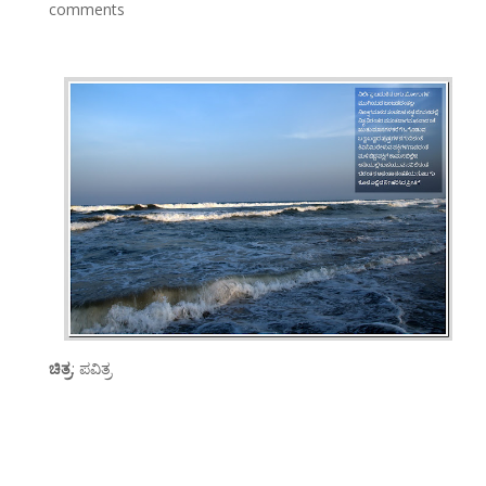
comments
ಚಿತ್ರ
: ಪವಿತ್ರ