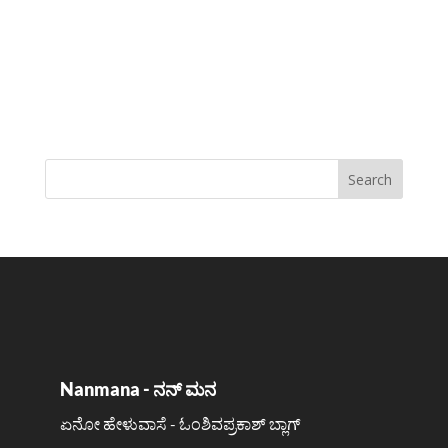
Nanmana - ನನ್ ಮನ
ಏನೋ ಹೇಳುವಾಸೆ - ಓಂಶಿವಪ್ರಕಾಶ್ ಬ್ಲಾಗ್