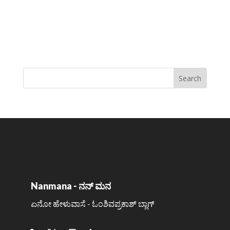
Nanmana - ನನ್ ಮನ
ಏನೋ ಹೇಳುವಾಸೆ - ಓಂಶಿವಪ್ರಕಾಶ್ ಬ್ಲಾಗ್