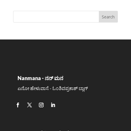
Nanmana - ನನ್ ಮನ
ಏನೋ ಹೇಳುವಾಸೆ - ಓಂಶಿವಪ್ರಕಾಶ್ ಬ್ಲಾಗ್