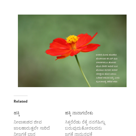
Related
ಹಕ್ಕಿ
ಹಕ್ಕಿ ನಾನಾಗಬೇಕು
ನೀಲಾಕಾಶದ ಜೀವ
ಸಿಕ್ಕರೆರೆಡು ರೆಕ್ಕೆ ನನಗೆಹಿಗ್ಗು
ಜಾಲಹಾರುತ್ತಲೇ ಸಾರಿದೆ
ಬರುವುದುತೋರಲದನು
ನೀಜಗಕೆ ಬಾನ
ಜಗಕೆ ನಾನುನಭಕೆ