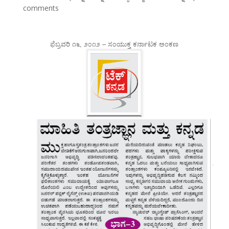
comments
ಫೆಬ್ರವರಿ ೧೬, ೨೦೧೨ – ಸಂಯುಕ್ತ ಕರ್ನಾಟಕ ಅಂಕಣ