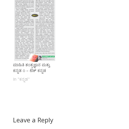
ಮಾಹಿತಿ ತಂತ್ರಜ್ಞಾನ ಮತ್ತು
ಕನ್ನಡ ೧ – ಟೆಕ್ ಕನ್ನಡ
In "ಕನ್ನಡ"
Leave a Reply