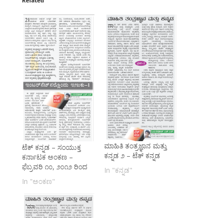
Related
ಮಾಹಿತಿ ತಂತ್ರಜ್ಞಾನ ಮತ್ತು
ಟೆಕ್ ಕನ್ನಡ – ಸಂಯುಕ್ತ
ಕನ್ನಡ ೨ – ಟೆಕ್ ಕನ್ನಡ
ಕರ್ನಾಟಕ ಅಂಕಣ –
ಫೆಬ್ರವರಿ ೧೦, ೨೦೧೨ ರಿಂದ
In "ಕನ್ನಡ"
In "ಅಂಕಣ"