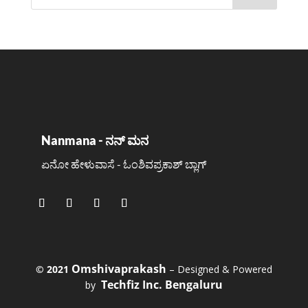
Nanmana - ನನ್ ಮನ
ಏನೋ ಹೇಳುವಾಸೆ - ಓಂಶಿವಪ್ರಕಾಶ್ ಬ್ಲಾಗ್
Omshivaprakash
©️ 2021
– Designed & Powered
Techfiz Inc. Bengaluru
by