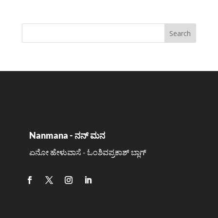
Nanmana - ನನ್ ಮನ
ಏನೋ ಹೇಳುವಾಸೆ - ಓಂಶಿವಪ್ರಕಾಶ್ ಬ್ಲಾಗ್