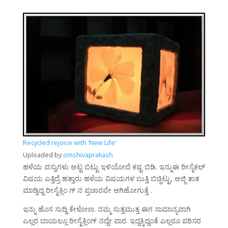
Recycled rejoice with ‘New Life’
Uploaded by
omshivaprakash
ಹಳೆಯ ವಸ್ತುಗಳು ಅಟ್ಟ ಬಿಟ್ಟು ಇಳಿಯೋದೆ ಕಷ್ಟ ಬಿಡಿ. ಇನ್ನುಈ ರೀಸೈಕಲ್
ವಿಷಯ ಎತ್ತಿದ್ರೆ ಹತ್ತಾರು ಹಳೆಯ ವಿಷಯಗಳ ಬುತ್ತಿ ಬಿಚ್ಚಿಟ್ಟು, ಅಜ್ಜಿ ತಾತ
ಮಾಡ್ತಿದ್ದ ರೀಸೈಕ್ಲಿಂ ಗ್ ನ ಪ್ರಚಾರವೇ ಆಗಿಹೋಗುತ್ತೆ .
ಇನ್ನು ಹೊಸ ಸುದ್ದಿ ಕೇಳೋಣ. ನಮ್ಮ ಸುತ್ತಮುತ್ತ ಈಗ ಸಾಮಾನ್ಯವಾಗಿ
ಎಲ್ಲರ ಬಾಯಲ್ಲೂ ರೀಸೈಕ್ಲಿಂಗ್ ನದ್ದೇ ಪಾಠ. ಇದ್ದಕ್ಕಿದ್ದಂತೆ ಎಲ್ಲರೂ ಪರಿಸರ