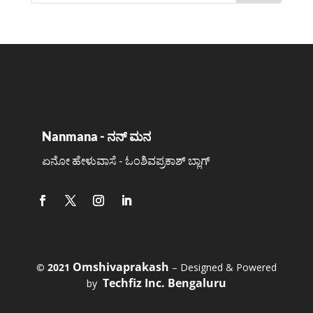
Nanmana - ನನ್ ಮನ
ಏನೋ ಹೇಳುವಾಸೆ - ಓಂಶಿವಪ್ರಕಾಶ್ ಬ್ಲಾಗ್
Omshivaprakash
©️ 2021
– Designed & Powered
Techfiz Inc. Bengaluru
by