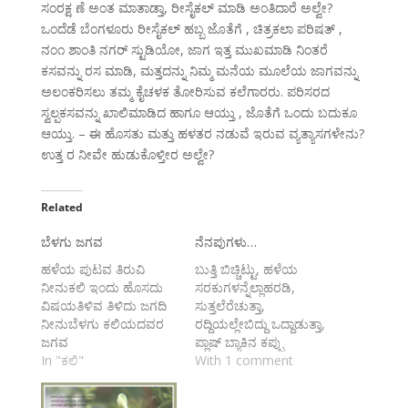
ಸಂರಕ್ಷ ಣೆ ಅಂತ ಮಾತಾಡ್ತಾ, ರೀಸೈಕಲ್ ಮಾಡಿ ಅಂತಿದಾರೆ ಅಲ್ವೇ?
ಒಂದೆಡೆ ಬೆಂಗಳೂರು ರೀಸೈಕಲ್ ಹಬ್ಬ ಜೊತೆಗೆ , ಚಿತ್ರಕಲಾ ಪರಿಷತ್ ,
ನಂ೧ ಶಾಂತಿ ನಗರ್ ಸ್ಟುಡಿಯೋ, ಜಾಗ ಇತ್ತ ಮುಖಮಾಡಿ ನಿಂತರೆ
ಕಸವನ್ನು ರಸ ಮಾಡಿ, ಮತ್ತದನ್ನು ನಿಮ್ಮ ಮನೆಯ ಮೂಲೆಯ ಜಾಗವನ್ನು
ಅಲಂಕರಿಸಲು ತಮ್ಮ ಕೈಚಳಕ ತೋರಿಸುವ ಕಲೆಗಾರರು. ಪರಿಸರದ
ಸ್ವಲ್ಪಕಸವನ್ನು ಖಾಲಿಮಾಡಿದ ಹಾಗೂ ಆಯ್ತು , ಜೊತೆಗೆ ಒಂದು ಬದುಕೂ
ಆಯ್ತು. – ಈ ಹೊಸತು‌ ಮತ್ತು ಹಳತರ ನಡುವೆ ಇರುವ ವ್ಯತ್ಯಾಸಗಳೇನು?
ಉತ್ತ ರ ನೀವೇ ಹುಡುಕೊಳ್ತೀರ ಅಲ್ವೇ?
Related
ಬೆಳಗು ಜಗವ
ನೆನಪುಗಳು…
ಹಳೆಯ ಪುಟವ ತಿರುವಿ
ಬುತ್ತಿ ಬಿಚ್ಚಿಟ್ಟು, ಹಳೆಯ
ನೀನುಕಲಿ ಇಂದು ಹೊಸದು
ಸರಕುಗಳನ್ನೆಲ್ಲಾಹರಡಿ,
ವಿಷಯತಿಳಿವ ತಿಳಿದು ಜಗದಿ
ಸುತ್ತಲೆರೆಚುತ್ತಾ,
ನೀನುಬೆಳಗು ಕಲಿಯದವರ
ರದ್ದಿಯಲ್ಲೇಬಿದ್ದು ಒದ್ದಾಡುತ್ತಾ,
ಜಗವ
ಪ್ಲಾಷ್ ಬ್ಯಾಕಿನ ಕಪ್ಪು
In "ಕಲಿ"
ಬಿಳುಪನು ಬಿಟ್ಟು ಹೊರಬಂದು
With 1 comment
ನೋಡಿದಾಗಗೊತ್ತಾಗಿದ್ದು ಅದು
ನೆನಪೆಂದು.....