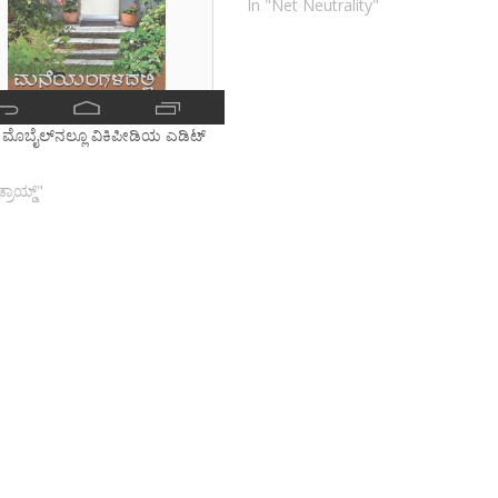
In "Net Neutrality"
ೆ ಮೊಬೈಲ್‌ನಲ್ಲೂ ವಿಕಿಪೀಡಿಯ ಎಡಿಟ್
ರಾಯ್ಡ್"