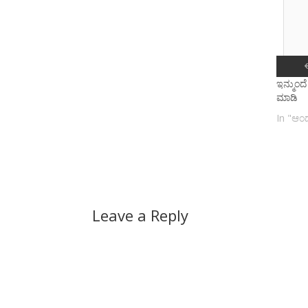
ಇನ್ಮುಂದ
ಮಾಡಿ
In "ಆಂಡ್
Leave a Reply