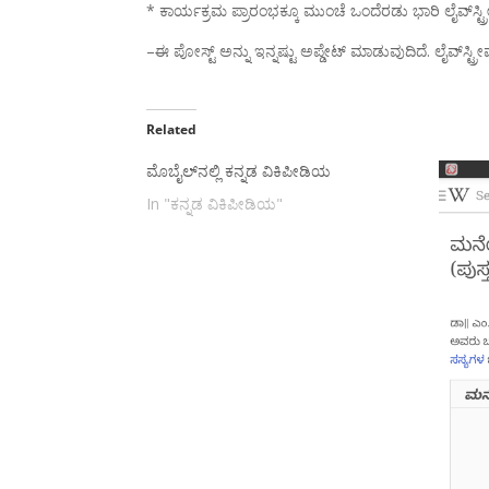
* ಕಾರ್ಯಕ್ರಮ ಪ್ರಾರಂಭಕ್ಕೂ ಮುಂಚೆ ಒಂದೆರಡು ಭಾರಿ ಲೈವ್‌ಸ್
–ಈ ಪೋಸ್ಟ್ ಅನ್ನು ಇನ್ನಷ್ಟು ಅಪ್ಡೇಟ್ ಮಾಡುವುದಿದೆ. ಲೈವ್
Related
ಮೊಬೈಲ್‌ನಲ್ಲಿ ಕನ್ನಡ ವಿಕಿಪೀಡಿಯ
In "ಕನ್ನಡ ವಿಕಿಪೀಡಿಯ"