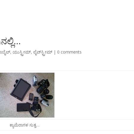
ನಲ್ಲಿ…
ೊಬೈಲ್
,
ಯುಸ್ಟ್ರೀಮ್
,
ಲೈವ್‌ಸ್ಟ್ರೀಮ್
|
0 comments
ಕ್ಯಾಮೆರಾಗಳ ಸುತ್ತ…