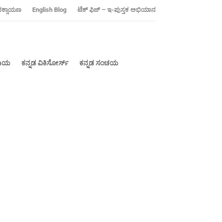
ನಕ್ಸಾಯಣ
‍English Blog
ಟೆಕ್ ಫಿಜ್ – ಇ-ಪುಸ್ತಕ ಅಭಿಯಾನ
ೀಡಿಯ
ಕನ್ನಡ ವಿಕಿಸೋರ್ಸ್
ಕನ್ನಡ ಸಂಚಯ