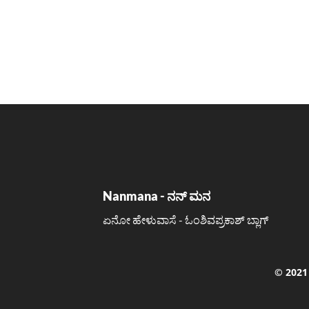
Nanmana - ನನ್ ಮನ
ಏನೋ ಹೇಳುವಾಸೆ - ಓಂಶಿವಪ್ರಕಾಶ್ ಬ್ಲಾಗ್
©️ 202