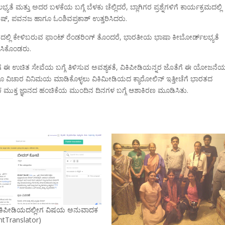
ಮತ್ತು ಅದರ ಬಳಕೆಯ ಬಗ್ಗೆ ಬೆಳಕು ಚೆಲ್ಲಿದರೆ, ಬ್ಲಾಗಿಗರ ಪ್ರಶ್ನೆಗಳಿಗೆ ಕಾರ್ಯಕ್ರಮದಲ್ಲಿ
ಶಿಷ್, ಪವನಜ ಹಾಗೂ ಓಂಶಿವಪ್ರಕಾಶ್ ಉತ್ತರಿಸಿದರು.
ಲ್ಲಿ ಕೇಳಿಬರುವ ಫಾಂಟ್ ರೆಂಡರಿಂಗ್ ತೊಂದರೆ, ಭಾರತೀಯ ಭಾಷಾ ಕೀಬೋರ್ಡ್‌ಲಭ್ಯತೆ
ಾರಿಸಿಕೊಂಡರು.
ನರಿಗೆ ಈ ಉಚಿತ ಸೇವೆಯ ಬಗ್ಗೆ ತಿಳಿಸುವ ಅವಶ್ಯಕತೆ, ವಿಕಿಪೀಡಿಯನ್ನರ ಜೊತೆಗೆ ಈ ಯೋಜನೆಯಲ
ಿಚಾರ ವಿನಿಮಯ ಮಾಡಿಕೊಳ್ಳಲು ವಿಕಿಮೀಡಿಯದ ಕ್ಯಾರೋಲಿನ್ ಇತ್ತೀಚೆಗೆ ಭಾರತದ
ಕ ಮುಕ್ತ ಜ್ಞಾನದ ಹಂಚಿಕೆಯ ಮುಂದಿನ ದಿನಗಳ ಬಗ್ಗೆ ಆಶಾಕಿರಣ ಮೂಡಿಸಿತು.
ವಿಕಿಪೀಡಿಯದಲ್ಲೀಗ ವಿಷಯ ಅನುವಾದಕ
ntTranslator)