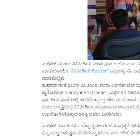
ಏರ್‌ಸೆಲ್ ಮೂಲಕ ವಿಕಿಪೀಡಿಯ ಬಳಸುವುದು ಉಚಿತ ಎಂಬ ಮಾಹಿ
ಕಂಪೆನಿಯೊಂದಿಗೆ “
ವಿಕಿಪೀಡಿಯ ಝೀರೋ
” ಒಪ್ಪಂದಕ್ಕೆ ಸಹಿ 
ಮಾಡಿಕೊಟ್ಟಿತು.
ಶುಕ್ರವಾರ ಸಂಜೆ (ಜೂನ್ ೨೭,೨೦೧೪) ರಂದು ಏರ್‌ಸೆಲ್ ಬೆಂಗಳೂರಿ
ಕ್ಯಾರೋಲೀನ್ (Carolynne Schloeder) ಬ್ಲಾಗಿಗರಿಗೆ ವಿಕಿಮ
ಭಾರತೀಯ ಭಾಷೆಗಳಲ್ಲಿ ಹಂಚಿಕೊಳ್ಳುವತ್ತ ಹೇಗೆ ಈ ಯೋಜನೆ ಸಹಕರ
ಬೀಟಾ ಆವೃತ್ತಿಯಲ್ಲಿ ವಿಕಿಪೀಡಿಯ ಸಂಪಾದನೆಗೂ ಅವಕಾಶವಿ
ಉಪಯೋಗಿಸಿಕೊಳ್ಳುವುದನ್ನೂ ಅವರು ವಿವರಿಸಿದರು.
ಏರ್‌ಸೆಲ್‌ ಕರ್ನಾಟಕದ ವಾಣಿಜ್ಯ ವ್ಯವಹಾರಗಳ ಮುಖ್ಯಸ್ಥ ಕೆ.ಕಧಿರ
ಭಿನ್ನ ಮತ್ತು ಅತ್ಯುತ್ತಮ ಸೇವೆಯನ್ನು (ಡೇಟಾ ಸಂಬಂಧಿತ) ನೀಡುತ