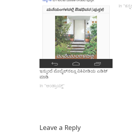
In "ಕನ್
ಇನ್ಮುಂದೆ ಮೊಬೈಲ್‌ನಲ್ಲೂ ವಿಕಿಪೀಡಿಯ ಎಡಿಟ್
ಮಾಡಿ
In "ಆಂಡ್ರಾಯ್ಡ್"
Leave a Reply