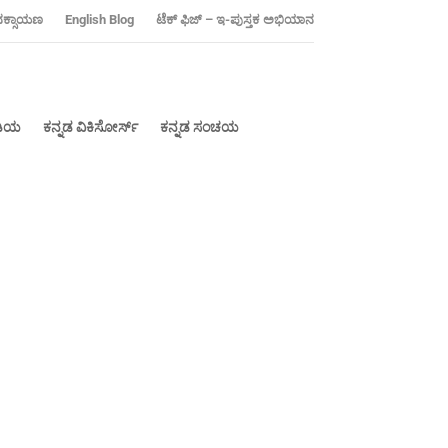
ನಕ್ಸಾಯಣ
‍English Blog
ಟೆಕ್ ಫಿಜ್ – ಇ-ಪುಸ್ತಕ ಅಭಿಯಾನ
ೀಡಿಯ
ಕನ್ನಡ ವಿಕಿಸೋರ್ಸ್
ಕನ್ನಡ ಸಂಚಯ