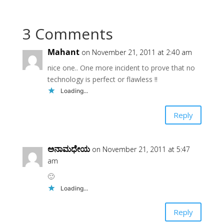
ಮೇಲೆ ನನ್ನ ಕಾಯುವ ನಿನ್ನ
ಹೊತ್ತುಹೊಸಬರನು
ಋಣವ ತೀರಿಸಲಿ ಹೇಗೆ?
ಹುಡುಕಲಿಕ್ಕೆಬೇಜಾರ್
ಕರುಳ ಬಳ್ಳಿಯ
3 Comments
ಮಾಡ್ಕೊ ಬೇಡಿಇದು ಬರೀ
ಕರೆಗೆ ಓಗೊಟ್ಟು ಬಳಿಬರುವ
ಹುಡುಗಾಟಕ್ಕೆಕಾಣೆಯಾಗದೆ
ಅಮ್ಮಾ ನಿನ್ನ ಋಣವ
ಎದುರಿಗಿರುವವರಿಗೆ:ನೀವೆಲ್
Mahant
on November 21, 2011 at 2:40 am
ತೀರಿಸಲಿ…
ಲೋ ದಿಕ್ಕು
nice one.. One more incident to prove that no
ತಪ್ಪಿದಂತಿದೆಗೂಗಲ್ ಮ್ಯಾಪ್ಸ್
technology is perfect or flawless !!
ಸ್ವಲ್ಪ ಸರಿಯಿದೆಬಳಸಿ ನೋಡಿ
ಒಮ್ಮೆದೂರದಿದ್ದರೆ ಆಯ್ತು
Loading...
ಮುಂದೊಮ್ಮೆ....
Reply
ಅನಾಮಧೇಯ
on November 21, 2011 at 5:47
am
🙂
Loading...
Reply