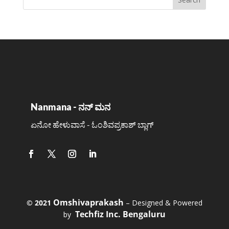
Nanmana - ನನ್ ಮನ
ಏನೋ ಹೇಳುವಾಸೆ - ಓಂಶಿವಪ್ರಕಾಶ್ ಬ್ಲಾಗ್
Omshivaprakash
©️ 2021
– Designed & Powered
Techfiz Inc. Bengaluru
by