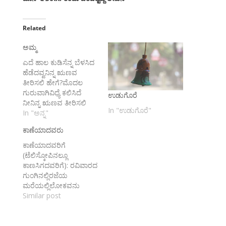
Related
ಅಮ್ಮ
ಎದೆ ಹಾಲ ಕುಡಿಸೆನ್ನ ಬೆಳಸಿದ
ಹೆಡೆದವ್ವನಿನ್ನ ಋಣವ
ತೀರಿಸಲಿ ಹೇಗೆ?ಮೊದಲ
ಗುರುವಾಗಿವಿಧ್ಯೆ ಕಲಿಸಿದೆ
ಉಡುಗೊರೆ
ನೀನಿನ್ನ ಋಣವ ತೀರಿಸಲಿ
In "ಉಡುಗೊರೆ"
ಹೇಗೆ?ತುತ್ತು ಅನ್ನವ
In "ಅನ್ನ"
ನೀಡಿಹೊತ್ತು ಹೊತ್ತಿಗೆ
ಕಾಣೆಯಾದವರು
ಕಾಯ್ದನಿನ್ನ ಋಣವ ತೀರಿಸಲಿ
ಹೇಗೆ?ನನ್ನ ಬೇಕು
ಕಾಣೆಯಾದವರಿಗೆ
ಬೇಡಗಳದೇವರಿಗೂ
(ಟೆಲಿಸ್ಕೋಪಿನಲ್ಲೂ
ಮೊದಲರಿತು
ಕಾಣಸಿಗದವರಿಗೆ): ರವಿವಾರದ
ವರವಾಗಿಸಿದನಿನ್ನ ಋಣವ
ಗುಂಗಿನಲ್ಲಿರಜೆಯ
ತೀರಿಸಲಿ ಹೇಗೆ?ಕಷ್ಟ ಸುಖಗಳ
ಮರೆಯಲ್ಲಿಲೋಕವನು
ನಾಲ್ಕುಅನುಭವದ ಮಾತುಗಳ
ಮರೆತುನೀವು
Similar post
ತಿಳಿ ಹೇಳಿದನಿನ್ನ ಋಣವ
ಮರೆಯಾದಿರೆಲ್ಲಿ?
ತೀರಿಸಲಿ ಹೇಗೆ?ಹೊತ್ತು
ಕಾಣೆಯಾಗಬೇಕು ಎಂದವರಿಗೆ
ಹುಟ್ಟುವ ಮುನ್ನಹೊತ್ತು ಸರಿದ
(ಎಲ್ಲಿ, ಹೇಗೆ):ಹೊಸ ಕನಸನು