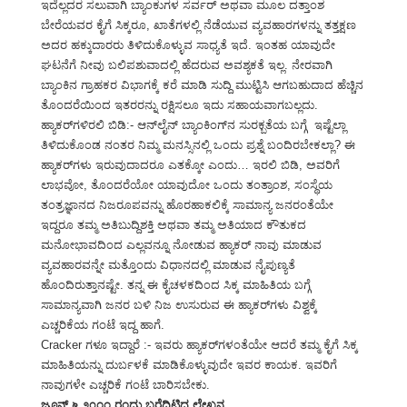
ಇದೆಲ್ಲದರ ಸಲುವಾಗಿ ಬ್ಯಾಂಕುಗಳ ಸರ್ವರ್ ಅಥವಾ ಮೂಲ ದತ್ತಾಂಶ
ಬೇರೆಯವರ ಕೈಗೆ ಸಿಕ್ಕರೂ, ಖಾತೆಗಳಲ್ಲಿ ನೆಡೆಯುವ ವ್ಯವಹಾರಗಳನ್ನು ತತ್ತಕ್ಷಣ
ಅದರ ಹಕ್ಕುದಾರರು ತಿಳಿದುಕೊಳ್ಳುವ ಸಾಧ್ಯತೆ ಇದೆ. ಇಂತಹ ಯಾವುದೇ
ಘಟನೆಗೆ ನೀವು ಬಲಿಪಶುವಾದಲ್ಲಿ ಹೆದರುವ ಅವಶ್ಯಕತೆ ಇಲ್ಲ. ನೇರವಾಗಿ
ಬ್ಯಾಂಕಿನ ಗ್ರಾಹಕರ ವಿಭಾಗಕ್ಕೆ ಕರೆ ಮಾಡಿ ಸುದ್ದಿ ಮುಟ್ಟಿಸಿ ಆಗಬಹುದಾದ ಹೆಚ್ಚಿನ
ತೊಂದರೆಯಿಂದ ಇತರರನ್ನು ರಕ್ಷಿಸಲೂ ಇದು ಸಹಾಯವಾಗಬಲ್ಲದು.
ಹ್ಯಾಕರ್‌ಗಳಿರಲಿ ಬಿಡಿ:- ಆನ್‌ಲೈನ್ ಬ್ಯಾಂಕಿಂಗ್‌ನ ಸುರಕ್ಬತೆಯ ಬಗ್ಗೆ ಇಷ್ಟೆಲ್ಲಾ
ತಿಳಿದುಕೊಂಡ ನಂತರ ನಿಮ್ಮ ಮನಸ್ಸಿನಲ್ಲಿ ಒಂದು ಪ್ರಶ್ನೆ ಬಂದಿರಬೇಕಲ್ಲಾ? ಈ
ಹ್ಯಾಕರ್‌ಗಳು ಇರುವುದಾದರೂ ಎತಕ್ಕೋ ಎಂದು… ಇರಲಿ ಬಿಡಿ, ಅವರಿಗೆ
ಲಾಭವೋ, ತೊಂದರೆಯೋ ಯಾವುದೋ ಒಂದು ತಂತ್ರಾಂಶ, ಸಂಸ್ಥೆಯ
ತಂತ್ರಜ್ಞಾನದ ನಿಜರೂಪವನ್ನು ಹೊರಹಾಕಲಿಕ್ಕೆ ಸಾಮಾನ್ಯ ಜನರಂತೆಯೇ
ಇದ್ದರೂ ತಮ್ಮ ಅತಿಬುದ್ದಿಶಕ್ತಿ ಅಥವಾ ತಮ್ಮ ಅತಿಯಾದ ಕೌತುಕದ
ಮನೋಭಾವದಿಂದ ಎಲ್ಲವನ್ನೂ ನೋಡುವ ಹ್ಯಾಕರ್ ನಾವು ಮಾಡುವ
ವ್ಯವಹಾರವನ್ನೇ ಮತ್ತೊಂದು ವಿಧಾನದಲ್ಲಿ ಮಾಡುವ ನೈಪುಣ್ಯತೆ
ಹೊಂದಿರುತ್ತಾನಷ್ಟೇ. ತನ್ನ ಈ ಕೈಚಳಕದಿಂದ ಸಿಕ್ಕ ಮಾಹಿತಿಯ ಬಗ್ಗೆ
ಸಾಮಾನ್ಯವಾಗಿ ಜನರ ಬಳಿ ನಿಜ ಉಸುರುವ ಈ ಹ್ಯಾಕರ್‌ಗಳು ವಿಶ್ವಕ್ಕೆ
ಎಚ್ಚರಿಕೆಯ ಗಂಟೆ ಇದ್ದ ಹಾಗೆ.
Cracker ಗಳೂ ಇದ್ದಾರೆ :- ಇವರು ಹ್ಯಾಕರ್‌ಗಳಂತೆಯೇ ಆದರೆ ತಮ್ಮ ಕೈಗೆ ಸಿಕ್ಕ
ಮಾಹಿತಿಯನ್ನು ದುರ್ಬಳಕೆ ಮಾಡಿಕೊಳ್ಳುವುದೇ ಇವರ ಕಾಯಕ. ಇವರಿಗೆ
ನಾವುಗಳೇ ಎಚ್ಚರಿಕೆ ಗಂಟೆ ಬಾರಿಸಬೇಕು.
ಜೂನ್ ೬ ೨೦೧೧ ರಂದು ಬರೆದಿಟ್ಟಿದ್ದ ಲೇಖನ