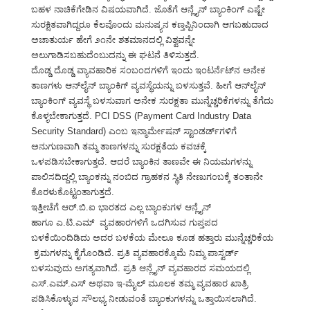
ಬಹಳ ನಾಚಿಕೆಗೇಡಿನ ವಿಷಯವಾಗಿದೆ. ಜೊತೆಗೆ ಆನ್ಲೈನ್ ಬ್ಯಾಂಕಿಂಗ್ ಎಷ್ಟೇ
ಸುರಕ್ಷಿತವಾಗಿದ್ದರೂ ಕೆಲವೊಂದು ಮನುಷ್ಯನ ಕಣ್ತಪ್ಪಿನಿಂದಾಗಿ ಆಗಬಹುದಾದ
ಅಚಾತುರ್ಯ ಹೇಗೆ ೨೧ನೇ ಶತಮಾನದಲ್ಲಿ ವಿಶ್ವವನ್ನೇ
ಅಲುಗಾಡಿಸಬಹುದೆಂಬುದನ್ನು ಈ ಘಟನೆ ತಿಳಿಸುತ್ತದೆ.
ದೊಡ್ಡ ದೊಡ್ಡ ವ್ಯಾವಹಾರಿಕ ಸಂಬಂದಗಳಿಗೆ ಇಂದು ಇಂಟರ್ನೆಟ್‌ನ ಅನೇಕ
ತಾಣಗಳು ಆನ್‌ಲೈನ್ ಬ್ಯಾಂಕಿಗ್ ವ್ಯವಸ್ಥೆಯನ್ನು ಬಳಸುತ್ತವೆ. ಹೀಗೆ ಆನ್‌ಲೈನ್
ಬ್ಯಾಂಕಿಂಗ್ ವ್ಯವಸ್ಥೆ ಬಳಸುವಾಗ ಅನೇಕ ಸುರಕ್ಷತಾ ಮುನ್ನೆಚ್ಚರಿಕೆಗಳನ್ನು ತೆಗೆದು
ಕೊಳ್ಳಬೇಕಾಗುತ್ತದೆ. PCI DSS (
Payment Card Industry Data
Security Standard
) ಎಂಬ ಇನ್ಮಾರ್ಮೇಷನ್ ಸ್ಟಾಂಡರ್ಡ್‌ಗಳಿಗೆ
ಅನುಗುಣವಾಗಿ ತಮ್ಮ ತಾಣಗಳನ್ನು ಸುರಕ್ಷತೆಯ ಕವಚಕ್ಕೆ
ಒಳಪಡಿಸಬೇಕಾಗುತ್ತದೆ. ಆದರೆ ಬ್ಯಾಂಕಿನ ತಾಣವೇ ಈ ನಿಯಮಗಳನ್ನು
ಪಾಲಿಸದಿದ್ದಲ್ಲಿ ಬ್ಯಾಂಕನ್ನು ನಂಬಿದ ಗ್ರಾಹಕನ ಸ್ಥಿತಿ ನೇಣುಗಂಬಕ್ಕೆ ತಂತಾನೇ
ಕೊರಳುಕೊಟ್ಟಂತಾಗುತ್ತದೆ.
ಇತ್ತೀಚೆಗೆ ಆರ್.ಬಿ.ಐ ಭಾರತದ ಎಲ್ಲ ಬ್ಯಾಂಕುಗಳ ಆನ್ಲೈನ್
ಹಾಗೂ ಎ.ಟಿ.ಎಮ್ ವ್ಯವಹಾರಗಳಿಗೆ ಒದಗಿಸುವ ಗುಪ್ತಪದ
ಬಳಕೆಯಿಂದಿಡಿದು ಅದರ ಬಳಕೆಯ ಮೇಲೂ ಕೂಡ ಹತ್ತಾರು ಮುನ್ನೆಚ್ಚರಿಕೆಯ
ಕ್ರಮಗಳನ್ನು ಕೈಗೊಂಡಿದೆ. ಪ್ರತಿ ವ್ಯವಹಾರಕ್ಕೊಮೆ ನಿಮ್ಮ ಪಾಸ್ವರ್ಡ್
ಬಳಸುವುದು ಅಗತ್ಯವಾಗಿದೆ. ಪ್ರತಿ ಆನ್ಲೈನ್ ವ್ಯವಹಾರದ ಸಮಯದಲ್ಲಿ
ಎಸ್.ಎಮ್.ಎಸ್ ಅಥವಾ ಇ-ಮೈಲ್ ಮೂಲಕ ತಮ್ಮ ವ್ಯವಹಾರ ಖಾತ್ರಿ
ಪಡಿಸಿಕೊಳ್ಳುವ ಸೌಲಭ್ಯ ನೀಡುವಂತೆ ಬ್ಯಾಂಕುಗಳನ್ನು ಒತ್ತಾಯಿಸಲಾಗಿದೆ.