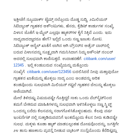
ಇತ್ತೀಚೆಗೆ ನ್ಯೂಯಾರ್ಕ್ ಟೈಮ್ಸ್ ನಲ್ಲೊಂದು ದೊಡ್ಡ ಸುದ್ದಿ. ೨ಮಿಲಿಯನ್
ಸಿಟಿಬ್ಯಾಂಕ್ ಗ್ರಾಹಕರ ಅಕೌಂಟುಗಳು, ಹೆಸರು, ಕ್ರೆಡಿಟ್ ಕಾರ್ಡುಗಳ ಸಂಖ್ಯೆ,
ವಿಳಾಸ ಜೊತೆಗೆ ಇ-ಮೈಲ್ ಎಲ್ಲವೂ ಹ್ಯಾಕರ್‌ಗಳ ಕೈಗೆ ಸಿಕ್ಕಿವೆ ಎಂದು. ಇದು
ಸಾಧ್ಯವಾದದ್ದಾದರೂ ಹೇಗೆ? ಇಲ್ಲಿದೆ ಒಂದು ಸಣ್ಣ ಇಣುಕು ನೋಟ.
ಸಿಟಿಬ್ಯಾಂಕ್ ಆನೈಲ್ ಖಾತೆಗೆ ಲಾಗಿನ ಆಗಿ ಬ್ರೌಸರ್‌ನ ಅಡ್ರೆಸ್ ಬಾರ್‌ನಲ್ಲಿ
ಬರುವ ವಿಳಾಸವನ್ನು ಸೂಕ್ಷ್ಮವಾಗಿ ಗಮನಿಸಿದಾಗ ನಿಮ್ಮ ಅಕೌಂಟ್ ನಂಬರ್
ಅದರಲ್ಲಿ ಸುಲಭವಾಗಿ ಕಾಣಿಸುತ್ತದೆ. ಉದಾಹರಣೆಗೆ
citibank.com/user/
12345
. ಇಲ್ಲಿ ಕಂಡುಬರುವ ಸಂಖ್ಯೆಯನ್ನು ಮತ್ತೊಂದು
ಸಂಖ್ಯೆಗೆ
citibank.com/user/
123456
ಬದಲಿಸಿದರೆ ನೀವು ಮತ್ತಾವುದೋ
ಗ್ರಾಹಕನ ಖಾತೆಯನ್ನು ಹೊಕ್ಕಲು ಸಾದ್ಯ ಎಂಬ ಅಂಶವನ್ನು ಅರಿತ
ತಂಡವೊಂದು ಸುಲಭವಾಗಿ ಮಿಲಿಯನ್ ಗಟ್ಟಲೆ ಗ್ರಾಹಕರ ಜೇಬನ್ನು ಹೊಕ್ಕಲು
ಅಣಿಯಾಗಿವೆ.
ಮೇಲೆ ತಿಳಿದಷ್ಟು ವಿಷಯವಷ್ಟೇ ಗೊತ್ತಿದ್ದರೆ ಸಾಕು ಒಂದು ವೆಬ್‌ಸೈಟ್‌ನಿಂದ
ತಮಗೆ ಬೇಕಿರುವ ಮಾಹಿತಿಗಳನ್ನು ಸುಲಭವಾಗಿ ಇಳಿಸಿಕೊಳ್ಳಲು ಸಣ್ಣ ಸ್ಕ್ರಿಪ್ಟ್
ಒಂದನ್ನು ಬರೆದು ಕೆಲಸವನ್ನು ಸರಾಗಗೊಳಿಸಿಕೊಳ್ಳಬಹುದು. ಕೆಲವು ವರ್ಷ
ಇಂಟರ್ನೆಟ್ ನಲ್ಲಿ ಸುತ್ತಾಡಿರುವವನಿಗೆ ಇಂತದ್ದೊಂದು ಕೆಲಸ ನೀರು ಕುಡಿದಷ್ಟೇ
ಸುಲಭ. ಮಕ್ಕಳು ಕೂಡಾ ಹ್ಯಾಕ್ ಮಾಡಬಲ್ಲಂತಹ ದೋಷವೊಂದನ್ನು, ಜಗತ್ತಿಗೇ
೨೪ ತಾಸು ಹಣಕಾಸು ವ್ಯವಸ್ಥೆ ನೀಡುವ ಬ್ಯಾಕಿಂಗ್ ಸಂಸ್ಥೆಯೊಂದು ತೆರೆದಿಟ್ಟದ್ದು