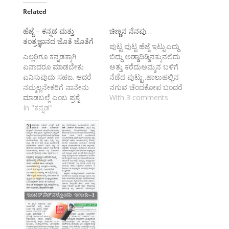
Related
ಹೆಜ್ಜೆ – ಕನ್ನಡ ಮತ್ತು
ಚಿಣ್ಣನ ನೆನಪು…
ತಂತ್ರಜ್ಞಾನದ ಜೊತೆ ಜೊತೆಗೆ
ಪುಟ್ಟ ಪುಟ್ಟ ಹೆಜ್ಜೆ ಇಟ್ಟುಎದ್ದು
ಎಲ್ಲರಿಗೂ ಕನ್ನಡಕ್ಕಾಗಿ
ಬಿದ್ದು ಅಡ್ಡಾದಿಡ್ಡಿನಕ್ಕುನಲಿದು
ಏನಾದರೂ ಮಾಡಬೇಕು
ಅತ್ತು ಕರೆದುಅಮ್ಮನ ಬಳಿಗೆ
ಎನಿಸುವುದು ಸಹಜ. ಆದರೆ
ನೆಡೆದ ಪುಟ್ಟು..ಹಾಲುಹಲ್ಲಿನ
ನಮ್ಮಲ್ಲನೇಕರಿಗೆ ನಾನೇನು
ನಗುವ ಚೆಂದಕೋಪ ಬಂದರೆ
ಮಾಡಬಲ್ಲೆ ಎಂಬ ಪ್ರಶ್ನೆ
ಮುಖದ
With 3 comments
ಕಾಡಿದರೆ, ಮತ್ತಿನ್ನಿತರರಿಗೆ
In "ಕನ್ನಡ"
ಬಿಗುವುಪಪ್ಪರಮೆಂಟಿಗೆ
ಎಲ್ಲಿಂದ ಕೆಲಸ ಶುರುಮಾಡಲಿ
ಹಾಕಿದ ಸೋಗುಎಲ್ಲಕೂ
ಎಂಬ ಪ್ರಶ್ನೆ. ಅದನ್ನೂ
ಮಿಗಿಲು ನಾಚಿದ
ಮೀರಿದರೆ ನನಗೆ ಕಂಪ್ಯೂಟರ್
ಮೊಗವು..ಶಾಲೆಗೆ ನೆಡೆಯೋ
ಅಷ್ಟುಗೊತ್ತಿಲ್ಲ ನಾನು ಇದರಲ್ಲಿ
ಎಂದರೆ ಅಮ್ಮಾ!ಬಂದಿತು
ಕೆಲಸ ಮಾಡ್ಲಿಕ್ಕೆ ಸಾಧ್ಯ ಇಲ್ಲ
ನೋಡೋ ಹೊಟ್ಟೆಯ
ಎಂದು ಕೈಕಟ್ಟಿ
ನೋವು..ಕೊಬ್ಬರಿ ಮಿಠಾಯಿ
ಕೂರುತ್ತೇವೆ.ಯಾವುದೇ
ಜೇಬಿಗೆ ತುಂಬೇ...ಸರಸರ
ಕ್ಷೇತ್ರದಲ್ಲಿ ಕೆಲಸ
ನೆಡೆದನು ತುಂಟನೊ ತಿಮ್ಮ!!
ಮಾಡುತ್ತಿರುವ ಕನ್ನಡಿಗರು
ನೆಹರು ಚಾಚಾ ದಿರಿಸನು
ತಮ್ಮ ಹವ್ಯಾಸ, ಉದ್ಯೋಗ
ಧರಿಸಿಜೇಬಿಗೆ ರೋಜಾ
ಇತ್ಯಾದಿಗಳ ಸುತ್ತಲೇ ಹತ್ತಾರು
ಹೂವನು ಮುಡಿಸಿಠೀವಿಲಿ