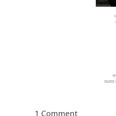
ಅ
ದೂರದ ನ
1 Comment