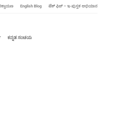
ನಕ್ಸಾಯಣ
‍English Blog
ಟೆಕ್ ಫಿಜ್ – ಇ-ಪುಸ್ತಕ ಅಭಿಯಾನ
್
ಕನ್ನಡ ಸಂಚಯ