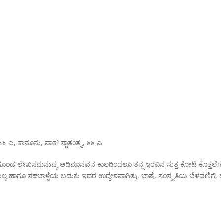
೬೬ ಎ
,
ಕಾನೂನು
,
ವಾಕ್ ಸ್ವಾತಂತ್ರ್ಯ
,
೬೬ ಎ
ಕಟಗೊಂಡ ಲೇಖನಮನುಷ್ಯ ಆದಿಮಾನವನ ಕಾಲದಿಂದಲೂ ತನ್ನ ಇರವಿನ ಸುತ್ತ ಕೋಟೆ ಕೊತ್ತಲೆ
ಯ, ಪ್ರಾಬಲ್ಯ ಹಾಗೂ ಸಹಬಾಳ್ವೆಯ ಬದುಕು ಇದರ ಉದ್ದೇಶವಾಗಿತ್ತು. ಭಾಷೆ, ಸಂಸ್ಕೃತಿಯ ಬೆಳವಣಿಗೆ