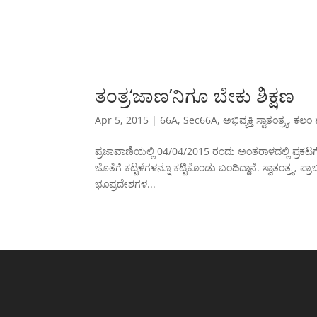
ತಂತ್ರ‘ಜಾಣ’ನಿಗೂ ಬೇಕು ಶಿಕ್ಷಣ
Apr 5, 2015
|
66A
,
Sec66A
,
ಅಭಿವ್ಯಕ್ತಿ ಸ್ವಾತಂತ್ರ್ಯ
,
ಕಲಂ 
ಪ್ರಜಾವಾಣಿಯಲ್ಲಿ 04/04/2015 ರಂದು ಅಂತರಾಳದಲ್ಲಿ ಪ್ರ
ಜೊತೆಗೆ ಕಟ್ಟಳೆಗಳನ್ನೂ ಕಟ್ಟಿಕೊಂಡು ಬಂದಿದ್ದಾನೆ. ಸ್ವಾತಂತ್ರ್
ಭೂಪ್ರದೇಶಗಳ...