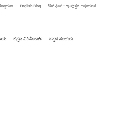
ನಕ್ಸಾಯಣ
‍English Blog
ಟೆಕ್ ಫಿಜ್ – ಇ-ಪುಸ್ತಕ ಅಭಿಯಾನ
ೀಡಿಯ
ಕನ್ನಡ ವಿಕಿಸೋರ್ಸ್
ಕನ್ನಡ ಸಂಚಯ