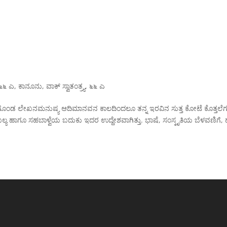
೬೬ ಎ
,
ಕಾನೂನು
,
ವಾಕ್ ಸ್ವಾತಂತ್ರ್ಯ
,
೬೬ ಎ
ಕಟಗೊಂಡ ಲೇಖನಮನುಷ್ಯ ಆದಿಮಾನವನ ಕಾಲದಿಂದಲೂ ತನ್ನ ಇರವಿನ ಸುತ್ತ ಕೋಟೆ ಕೊತ್ತಲೆ
ಯ, ಪ್ರಾಬಲ್ಯ ಹಾಗೂ ಸಹಬಾಳ್ವೆಯ ಬದುಕು ಇದರ ಉದ್ದೇಶವಾಗಿತ್ತು. ಭಾಷೆ, ಸಂಸ್ಕೃತಿಯ ಬೆಳವಣಿಗೆ