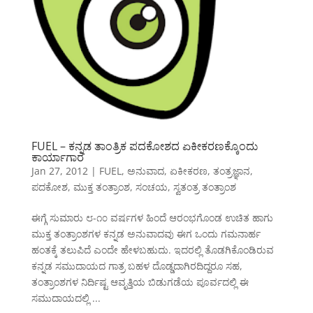
FUEL – ಕನ್ನಡ ತಾಂತ್ರಿಕ ಪದಕೋಶದ ಏಕೀಕರಣಕ್ಕೊಂದು
ಕಾರ್ಯಾಗಾರ
Jan 27, 2012
|
FUEL
,
ಅನುವಾದ
,
ಏಕೀಕರಣ
,
ತಂತ್ರಜ್ಞಾನ
,
ಪದಕೋಶ
,
ಮುಕ್ತ ತಂತ್ರಾಂಶ
,
ಸಂಚಯ
,
ಸ್ವತಂತ್ರ ತಂತ್ರಾಂಶ
ಈಗ್ಗೆ ಸುಮಾರು ೮-೧೦ ವರ್ಷಗಳ ಹಿಂದೆ ಆರಂಭಗೊಂಡ ಉಚಿತ ಹಾಗು
ಮುಕ್ತ ತಂತ್ರಾಂಶಗಳ ಕನ್ನಡ ಅನುವಾದವು ಈಗ ಒಂದು ಗಮನಾರ್ಹ
ಹಂತಕ್ಕೆ ತಲುಪಿದೆ ಎಂದೇ ಹೇಳಬಹುದು. ಇದರಲ್ಲಿ ತೊಡಗಿಕೊಂಡಿರುವ
ಕನ್ನಡ ಸಮುದಾಯದ ಗಾತ್ರ ಬಹಳ ದೊಡ್ಡದಾಗಿರದಿದ್ದರೂ ಸಹ,
ತಂತ್ರಾಂಶಗಳ ನಿರ್ದಿಷ್ಟ ಆವೃತ್ತಿಯ ಬಿಡುಗಡೆಯ ಪೂರ್ವದಲ್ಲಿ ಈ
ಸಮುದಾಯದಲ್ಲಿ ...