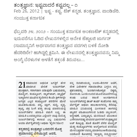
ತಂತ್ರಜ್ಞಾನ: ಇಷ್ಟವಾದರೆ ಕಷ್ಟವಲ್ಲ – ೧
Feb 26, 2012
|
ಇಷ್ಟ - ಕಷ್ಟ
,
ಟೆಕ್ ಕನ್ನಡ
,
ತಂತ್ರಜ್ಞಾನ
,
ಪಾಂಡಿಚೆರಿ
,
ಸಂಯುಕ್ತ ಕರ್ನಾಟಕ
ಫೆಬ್ರವರಿ ೨೪, ೨೦೧೨ – ಸಂಯುಕ್ತ ಕರ್ನಾಟಕ ಅಂಕಣಟೆಕ್ ಕನ್ನಡದಲ್ಲಿ
ಇದುವರೆಗೂ ಓದಿದ ಲೇಖನಗಳಲ್ಲಿನ ಅನೇಕ ಟೆಕ್ನಾಲಜಿ ಜಾರ್ಗನ್
(ಸಾಮಾನ್ಯನಿಗೆ ಅರ್ಥವಾಗದ ತಂತ್ರಜ್ಞಾನ ಪದಗಳ) ಬಳಕೆ ನೋಡಿ
ಹೆದರಿದಿರೇ? ಹಾಗಿದ್ದಲ್ಲಿ ಕ್ಷಮಿಸಿ. ಈ ಲೇಖನದಲ್ಲಿ ತಂತ್ರಜ್ಞಾನವನ್ನು ನಿಮ್ಮ
ಅಂಗೈ ಬೆರಳುಗಳ ಅಳತೆಗೆ ತಕ್ಕಂತೆ ತಿರುವಲು...