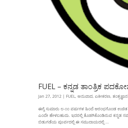
FUEL – ಕನ್ನಡ ತಾಂತ್ರಿಕ ಪದ
Jan 27, 2012
|
FUEL
,
ಅನುವಾದ
,
ಏಕೀಕರಣ
,
ತಂತ್ರಜ್ಞಾನ
ಈಗ್ಗೆ ಸುಮಾರು ೮-೧೦ ವರ್ಷಗಳ ಹಿಂದೆ ಆರಂಭಗೊಂಡ ಉಚಿತ ಹ
ಎಂದೇ ಹೇಳಬಹುದು. ಇದರಲ್ಲಿ ತೊಡಗಿಕೊಂಡಿರುವ ಕನ್ನಡ ಸಮುದಾ
ಬಿಡುಗಡೆಯ ಪೂರ್ವದಲ್ಲಿ ಈ ಸಮುದಾಯದಲ್ಲಿ ...