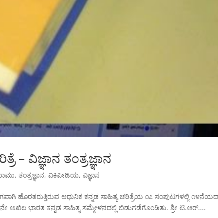
ತ್ರೆ – ವಿಜ್ಞಾನ ತಂತ್ರಜ್ಞಾನ
ತರಾಮು
,
ತಂತ್ರಜ್ಞಾನ
,
ವಿಕಿಪೀಡಿಯ
,
ವಿಜ್ಞಾನ
ಾಗಿ ಹೊರತರುತ್ತಿರುವ ಆಧುನಿಕ ಕನ್ನಡ ಸಾಹಿತ್ಯ ಚರಿತ್ರೆಯ ೧೭ ಸಂಪುಟಗಳಲ್ಲಿ ೧೪ನೆಯ
೧ನೇ ಅಖಿಲ ಭಾರತ ಕನ್ನಡ ಸಾಹಿತ್ಯ ಸಮ್ಮೇಳನದಲ್ಲಿ ಬಿಡುಗಡೆಗೊಂಡಿತು. ಶ್ರೀ ಟಿ.ಆರ್....