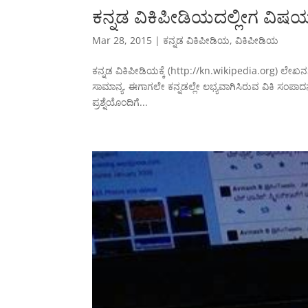
ಕನ್ನಡ ವಿಕಿಪೀಡಿಯದಲ್ಲೀಗ ವಿ
Mar 28, 2015
|
ಕನ್ನಡ ವಿಕಿಪೀಡಿಯ
,
ವಿಕಿಪೀಡಿಯ
ಕನ್ನಡ ವಿಕಿಪೀಡಿಯಕ್ಕೆ (http://kn.wikipedia.org) ಲೇಖನ
ಸಾಮಾನ್ಯ. ಈಗಾಗಲೇ ಕನ್ನಡಲ್ಲೇ ಲಭ್ಯವಾಗಿಸಿರುವ ವಿಕಿ ಸಂಪ
ಪ್ರಶ್ನೆಯೊಂದಿಗೆ...