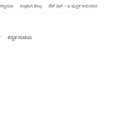
ನಕ್ಸಾಯಣ
‍English Blog
ಟೆಕ್ ಫಿಜ್ – ಇ-ಪುಸ್ತಕ ಅಭಿಯಾನ
್
ಕನ್ನಡ ಸಂಚಯ