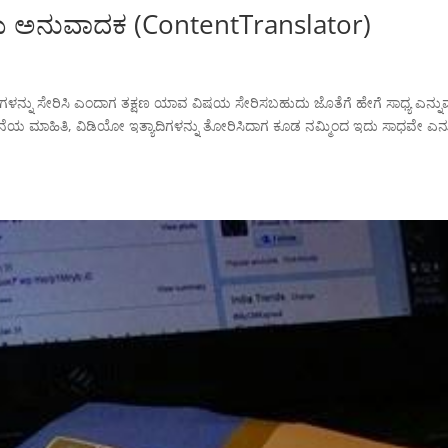
ಷಯ ಅನುವಾದಕ (ContentTranslator)
ಗಳನ್ನು ಸೇರಿಸಿ ಎಂದಾಗ ತಕ್ಷಣ ಯಾವ ವಿಷಯ ಸೇರಿಸಬಹುದು ಜೊತೆಗೆ ಹೇಗೆ ಸಾಧ್ಯ ಎನ್ನುವ ಪ್
ಾದನೆಯ ಮಾಹಿತಿ, ವಿಡಿಯೋ ಇತ್ಯಾದಿಗಳನ್ನು ತೋರಿಸಿದಾಗ ಕೂಡ ನಮ್ಮಿಂದ ಇದು ಸಾಧವೇ ಎನ್