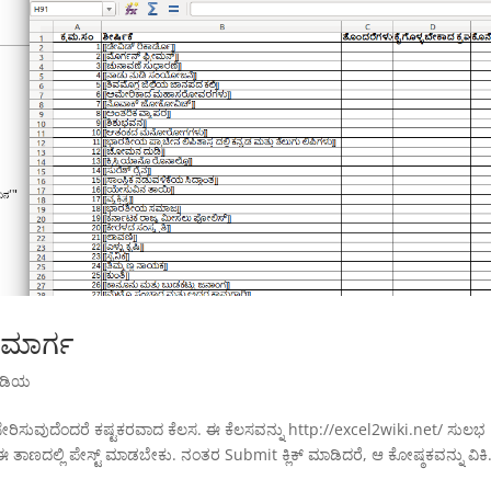
ಭ ಮಾರ್ಗ
ಪೀಡಿಯ
ಿಗೆ ಸೇರಿಸುವುದೆಂದರೆ ಕಷ್ಟಕರವಾದ ಕೆಲಸ. ಈ ಕೆಲಸವನ್ನು http://excel2wiki.net/ ಸುಲಭ
ಡಿ ಈ ತಾಣದಲ್ಲಿ ಪೇಸ್ಟ್ ಮಾಡಬೇಕು. ನಂತರ Submit ಕ್ಲಿಕ್ ಮಾಡಿದರೆ, ಆ ಕೋಷ್ಠಕವನ್ನು ವಿಕಿ.