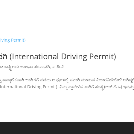
ಿ (International Driving Permit)
ತರಾಷ್ಟ್ರೀಯ ಚಾಲನಾ ಪರವಾನಗಿ
,
ಐ.ಡಿ.ಪಿ
ು ತಾತ್ಕಾಲಿಕವಾಗಿ ಬಾಡಿಗೆಗೆ ಪಡೆದು ಅವುಗಳಲ್ಲಿ ಸವಾರಿ ಮಾಡುವ ವಿಚಾರವಿದೆಯೇ? ಆಗಿದ್ದಲ್ಲ
national Driving Permit). ನಿಮ್ಮ ಪ್ರಾದೇಶಿಕ ಸಾರಿಗೆ ಸಂಸ್ಥೆ (ಆರ್.ಟಿ.ಒ) ಇದನ್ನ