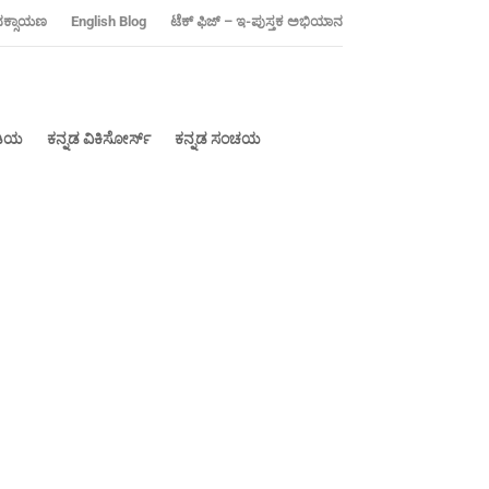
ನಕ್ಸಾಯಣ
‍English Blog
ಟೆಕ್ ಫಿಜ್ – ಇ-ಪುಸ್ತಕ ಅಭಿಯಾನ
ೀಡಿಯ
ಕನ್ನಡ ವಿಕಿಸೋರ್ಸ್
ಕನ್ನಡ ಸಂಚಯ