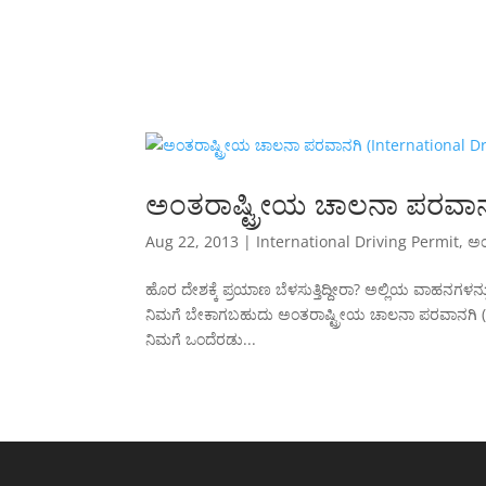
ಅಂತರಾಷ್ಟ್ರೀಯ ಚಾಲನಾ ಪರವಾನಗ
Aug 22, 2013
|
International Driving Permit
,
ಅಂ
ಹೊರ ದೇಶಕ್ಕೆ ಪ್ರಯಾಣ ಬೆಳಸುತ್ತಿದ್ದೀರಾ? ಅಲ್ಲಿಯ ವಾಹನಗಳನ್ನ
ನಿಮಗೆ ಬೇಕಾಗಬಹುದು ಅಂತರಾಷ್ಟ್ರೀಯ ಚಾಲನಾ ಪರವಾನಗಿ (Inter
ನಿಮಗೆ ಒಂದೆರಡು...