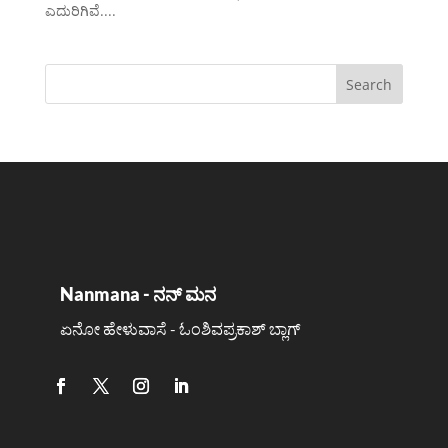
ಎದುರಿಗಿವೆ....
Nanmana - ನನ್ ಮನ
ಏನೋ ಹೇಳುವಾಸೆ - ಓಂಶಿವಪ್ರಕಾಶ್ ಬ್ಲಾಗ್