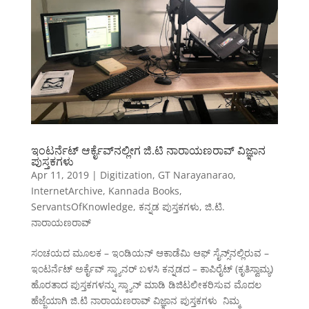
ಇಂಟರ್ನೆಟ್ ಆರ್ಕೈವ್‌ನಲ್ಲೀಗ ಜಿ.ಟಿ ನಾರಾಯಣರಾವ್ ವಿಜ್ಞಾನ
ಪುಸ್ತಕಗಳು
Apr 11, 2019
|
Digitization
,
GT Narayanarao
,
InternetArchive
,
Kannada Books
,
ServantsOfKnowledge
,
ಕನ್ನಡ ಪುಸ್ತಕಗಳು
,
ಜಿ.ಟಿ.
ನಾರಾಯಣರಾವ್
ಸಂಚಯದ ಮೂಲಕ – ಇಂಡಿಯನ್ ಆಕಾಡೆಮಿ ಆಫ್ ಸೈನ್ಸ್‌ನಲ್ಲಿರುವ –
ಇಂಟರ್ನೆಟ್ ಅರ್ಕೈವ್ ಸ್ಕ್ಯಾನರ್ ಬಳಸಿ ಕನ್ನಡದ – ಕಾಪಿರೈಟ್ (ಕೃತಿಸ್ವಾಮ್ಯ)
ಹೊರತಾದ ಪುಸ್ತಕಗಳನ್ನು ಸ್ಕ್ಯಾನ್ ಮಾಡಿ ಡಿಜಿಟಲೀಕರಿಸುವ ಮೊದಲ
ಹೆಜ್ಜೆಯಾಗಿ ಜಿ.ಟಿ ನಾರಾಯಣರಾವ್ ವಿಜ್ಞಾನ ಪುಸ್ತಕಗಳು ನಿಮ್ಮ