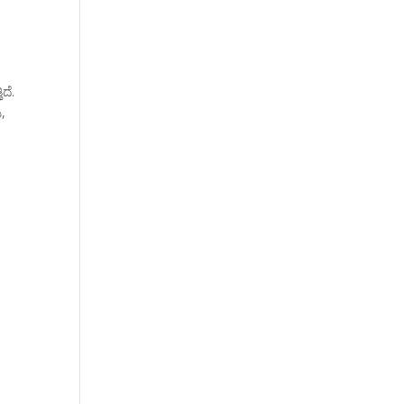
ದೆ.
ಿ,