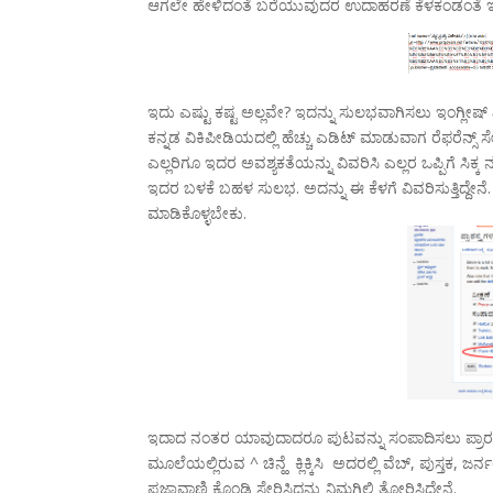
ಆಗಲೇ ಹೇಳಿದಂತೆ
ಬರೆಯುವುದರ ಉದಾಹರಣೆ ಕೆಳಕಂಡಂತೆ ಇರ
ಇದು ಎಷ್ಟು ಕಷ್ಟ ಅಲ್ಲವೇ? ಇದನ್ನು ಸುಲಭವಾಗಿಸಲು ಇಂಗ್ಲೀಷ್ 
ಕನ್ನಡ ವಿಕಿಪೀಡಿಯದಲ್ಲಿ ಹೆಚ್ಚು ಎಡಿಟ್ ಮಾಡುವಾಗ ರೆಫರೆನ್ಸ್ ಸೇ
ಎಲ್ಲರಿಗೂ ಇದರ ಅವಶ್ಯಕತೆಯನ್ನು ವಿವರಿಸಿ ಎಲ್ಲರ ಒಪ್ಪಿಗೆ ಸಿ
ಇದರ ಬಳಕೆ ಬಹಳ ಸುಲಭ. ಅದನ್ನು ಈ ಕೆಳಗೆ ವಿವರಿಸುತ್ತಿದ್ದೇನೆ.
ಮಾಡಿಕೊಳ್ಳಬೇಕು.
ಇದಾದ ನಂತರ ಯಾವುದಾದರೂ ಪುಟವನ್ನು ಸಂಪಾದಿಸಲು ಪ್ರಾರಂ
ಮೂಲೆಯಲ್ಲಿರುವ ^ ಚಿನ್ಹೆ ಕ್ಲಿಕ್ಕಿಸಿ ಅದರಲ್ಲಿ ವೆಬ್, ಪುಸ್ತಕ
ಪ್ರಜಾವಾಣಿ ಕೊಂಡಿ ಸೇರಿಸಿದ್ದನ್ನು ನಿಮಗಿಲ್ಲಿ ತೋರಿಸಿದ್ದೇನೆ.