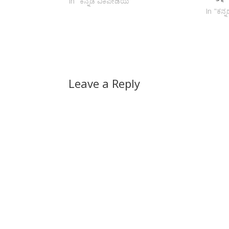
In "ಕನ್ನಡ ವಿಕಿಪೀಡಿಯ"
In "ಕನ್
Leave a Reply