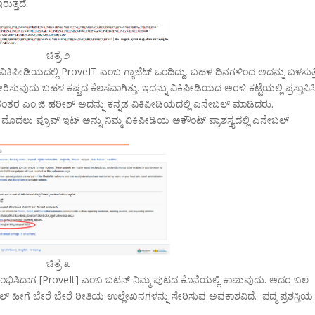
ುತ್ತದೆ.
ಚಿತ್ರ ೨
ವಿಕಿಪೀಡಿಯದಲ್ಲಿ ProveIT ಎಂಬ ಗ್ಯಾಜೆಟ್ ಒಂದಿದ್ದು, ಬಹಳ ದಿನಗಳಿಂದ ಅದನ್ನು ಬಳಸುತ್ತಿ
ರಿಸುವುದು ಬಹಳ ಕಷ್ಟದ ಕೆಲಸವಾಗಿತ್ತು. ಇದನ್ನು ವಿಕಿಪೀಡಿಯದ ಅರಳಿ ಕಟ್ಟೆಯಲ್ಲಿ ಪ್ರಸ್ತಾಪಿಸ
ಕ್ಕ ನಂತರ ಎಂ.ಜಿ ಹರೀಶ್ ಅದನ್ನು ಕನ್ನಡ ವಿಕಿಪೀಡಿಯದಲ್ಲಿ ಎನೇಬಲ್ ಮಾಡಿದರು.
 ಮೊದಲು ಪ್ರೂವ್ ಇಟ್ ಅನ್ನು ನಿಮ್ಮ ವಿಕಿಪೀಡಿಯ ಅಕೌಂಟ್ ಪ್ರಾಶಸ್ತ್ಯದಲ್ಲಿ ಎನೇಬಲ್
ಚಿತ್ರ ೩
ಭಿಸಿದಾಗ [ProveIt] ಎಂಬ ಬಟನ್ ನಿಮ್ಮ ಪುಟದ ಕೊನೆಯಲ್ಲಿ ಕಾಣುವುದು. ಅದರ ಬಲ
, ಜರ್ನಲ್ ಹೀಗೆ ಬೇರೆ ಬೇರೆ ರೀತಿಯ ಉಲ್ಲೇಖನಗಳನ್ನು ಸೇರಿಸುವ ಅವಕಾಶವಿದೆ. ಪದ್ಮ ಪ್ರಶಸ್ತಿಯ