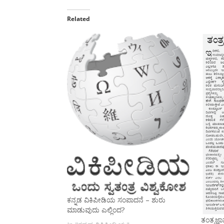
Related
ಕನ್ನಡ ವಿಕಿಪೀಡಿಯ ಸಂಪಾದನೆ – ಶುರು
ಮಾಡುವುದು ಎಲ್ಲಿಂದ?
ತಂತ್ರಜ್ಞ