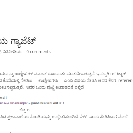
ಯ ಗ್ಯಾಜೆಟ್
್
,
ವಿಕಿಪೀಡಿಯ
|
0 comments
ಿಷಯವನ್ನು ಉಲ್ಲೇಖಗಳ ಮೂಲಕ ರುಜುವಾತು ಮಾಡಬೇಕಾಗುತ್ತದೆ. ಇದಕ್ಕಾಗಿ ref
ಟ್ಯಾಗ್
 ಪುಟದ ಕೊನೆಯಲ್ಲಿ ಸೇರಲು ==ಉಲ್ಲೇಖಗಳು== ಎಂಬ ವಿಷಯ ಸೇರಿಸಿ ಅದರ ಕೆಳಗೆ refere
ಡಿಸಲ್ಪಡುತ್ತವೆ. ಇದರ ಒಂದು ಪುಟ್ಟ ಉದಾಹರಣೆ ಇಲ್ಲಿದೆ.
ಚಿತ್ರ ೧
ಂಧಿಸಿದ ಪ್ರಜಾವಾಣಿಯ ಕೊಂಡಿಯನ್ನು ಉಲ್ಲೇಖಿಸಲಾಗಿದೆ. ಕೆಳಗೆ
ಎಂದು ಸೇರಿಸಿದಾಗ ಮೇಲೆ