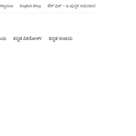
ನಕ್ಸಾಯಣ
‍English Blog
ಟೆಕ್ ಫಿಜ್ – ಇ-ಪುಸ್ತಕ ಅಭಿಯಾನ
ೀಡಿಯ
ಕನ್ನಡ ವಿಕಿಸೋರ್ಸ್
ಕನ್ನಡ ಸಂಚಯ