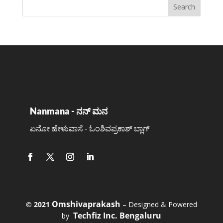
Nanmana - ನನ್ ಮನ
ಏನೋ ಹೇಳುವಾಸೆ - ಓಂಶಿವಪ್ರಕಾಶ್ ಬ್ಲಾಗ್
Omshivaprakash
©️ 2021
– Designed & Powered
Techfiz Inc. Bengaluru
by