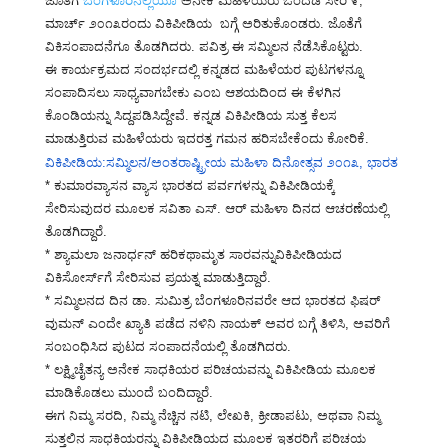
ಜೊತೆಗೆ
ಬೆಂಗಳೂರಿನಲ್ಲಿಯೂ
ಅನೇಕ ಮಹಿಳೆಯರು ಒಂದೆಡೆ ಸೇರಿ ೯,
ಮಾರ್ಚ್ ೨೦೧೩ರಂದು ವಿಕಿಪೀಡಿಯ ಬಗ್ಗೆ ಅರಿತುಕೊಂಡರು. ಜೊತೆಗೆ
ವಿಕಿಸಂಪಾದನೆಗೂ ತೊಡಗಿದರು. ಪವಿತ್ರ ಈ ಸಮ್ಮಿಲನ ನೆಡೆಸಿಕೊಟ್ಟರು.
ಈ ಕಾರ್ಯಕ್ರಮದ ಸಂದರ್ಭದಲ್ಲಿ ಕನ್ನಡದ ಮಹಿಳೆಯರ ಪುಟಗಳನ್ನೂ
ಸಂಪಾದಿಸಲು ಸಾಧ್ಯವಾಗಬೇಕು ಎಂಬ ಆಶಯದಿಂದ ಈ ಕೆಳಗಿನ
ಕೊಂಡಿಯನ್ನು ಸಿದ್ದಪಡಿಸಿದ್ದೇವೆ. ಕನ್ನಡ ವಿಕಿಪೀಡಿಯ ಸುತ್ತ ಕೆಲಸ
ಮಾಡುತ್ತಿರುವ ಮಹಿಳೆಯರು ಇದರತ್ತ ಗಮನ ಹರಿಸಬೇಕೆಂದು ಕೋರಿಕೆ.
ವಿಕಿಪೀಡಿಯ:ಸಮ್ಮಿಲನ/ಅಂತರಾಷ್ಟ್ರೀಯ ಮಹಿಳಾ ದಿನೋತ್ಸವ ೨೦೧೩, ಭಾರತ
* ಕುಮಾರವ್ಯಾಸನ ವ್ಯಾಸ ಭಾರತದ ಪರ್ವಗಳನ್ನು ವಿಕಿಪೀಡಿಯಕ್ಕೆ
ಸೇರಿಸುವುದರ ಮೂಲಕ ಸವಿತಾ ಎಸ್. ಆರ್ ಮಹಿಳಾ ದಿನದ ಆಚರಣೆಯಲ್ಲಿ
ತೊಡಗಿದ್ದಾರೆ.
* ಶ್ಯಾಮಲಾ ಜನಾರ್ಧನ್ ಹರಿಕಥಾಮೃತ ಸಾರವನ್ನುವಿಕಿಪೀಡಿಯದ
ವಿಕಿಸೋರ್ಸ್‌ಗೆ ಸೇರಿಸುವ ಪ್ರಯತ್ನ ಮಾಡುತ್ತಿದ್ದಾರೆ.
* ಸಮ್ಮಿಲನದ ದಿನ ಡಾ. ಸುಮಿತ್ರ ಬೆಂಗಳೂರಿನವರೇ ಆದ ಭಾರತದ ಫಿಷರ್
ವುಮನ್ ಎಂದೇ ಖ್ಯಾತಿ ಪಡೆದ ನಳಿನಿ ನಾಯಕ್ ಅವರ ಬಗ್ಗೆ ತಿಳಿಸಿ, ಅವರಿಗೆ
ಸಂಬಂಧಿಸಿದ ಪುಟದ ಸಂಪಾದನೆಯಲ್ಲಿ ತೊಡಗಿದರು.
* ಲಕ್ಷ್ಮಿಚೈತನ್ಯ ಅನೇಕ ಸಾಧಕಿಯರ ಪರಿಚಯವನ್ನು ವಿಕಿಪೀಡಿಯ ಮೂಲಕ
ಮಾಡಿಕೊಡಲು ಮುಂದೆ ಬಂದಿದ್ದಾರೆ.
ಈಗ ನಿಮ್ಮ ಸರದಿ, ನಿಮ್ಮ ನೆಚ್ಚಿನ ನಟಿ, ಲೇಖಕಿ, ಕ್ರೀಡಾಪಟು, ಅಥವಾ ನಿಮ್ಮ
ಸುತ್ತಲಿನ ಸಾಧಕಿಯರನ್ನು ವಿಕಿಪೀಡಿಯದ ಮೂಲಕ ಇತರರಿಗೆ ಪರಿಚಯ