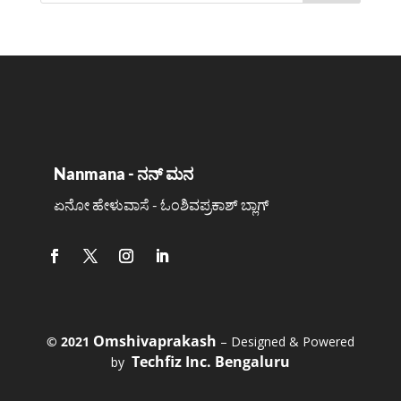
Nanmana - ನನ್ ಮನ
ಏನೋ ಹೇಳುವಾಸೆ - ಓಂಶಿವಪ್ರಕಾಶ್ ಬ್ಲಾಗ್
Omshivaprakash
©️ 2021
– Designed & Powered
Techfiz Inc. Bengaluru
by