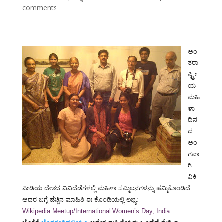
comments
ಅಂ
ತರಾ
ಷ್ಟ್ರೀ
ಯ
ಮಹಿ
ಳಾ
ದಿನ
ದ
ಅಂ
ಗವಾ
ಗಿ
ವಿಕಿ
ಪೀಡಿಯ ದೇಶದ ವಿವಿದೆಡೆಗಳಲ್ಲಿ ಮಹಿಳಾ ಸಮ್ಮಿಲನಗಳನ್ನು ಹಮ್ಮಿಕೊಂಡಿದೆ.
ಅದರ ಬಗ್ಗೆ ಹೆಚ್ಚಿನ ಮಾಹಿತಿ ಈ ಕೊಂಡಿಯಲ್ಲಿ ಲಭ್ಯ:
Wikipedia:Meetup/International Women’s Day, India