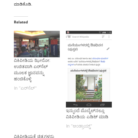
ಮಾಡಿಕೊಡಿ.
Related
ವಿಕಿಪೀಡಿಯ ಝೀರೋ:
ಉಚಿತವಾಗಿ ಏರ್‌ಸೆಲ್
ಮೂಲಕ ಜ್ಞಾನವನ್ನು
ಹಂಚಿಕೊಳ್ಳಿ
In "ಏರ್‌ಸೆಲ್"
ಇನ್ಮುಂದೆ ಮೊಬೈಲ್‌ನಲ್ಲೂ
ವಿಕಿಪೀಡಿಯ ಎಡಿಟ್ ಮಾಡಿ
In "ಆಂಡ್ರಾಯ್ಡ್"
ವಿಕಿಪೀಡಿಯಕ್ಕೆ ಚಿತ್ರಗಳನ್ನು