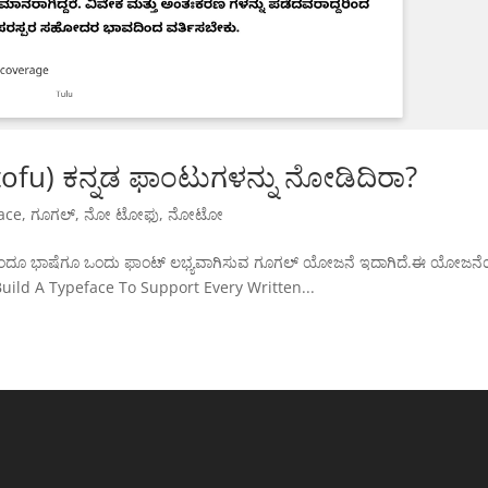
u) ಕನ್ನಡ ಫಾಂಟುಗಳನ್ನು ನೋಡಿದಿರಾ?
ace
,
ಗೂಗಲ್
,
ನೋ ಟೋಫು
,
ನೋಟೋ
ರತಿಯೊಂದೂ ಭಾಷೆಗೂ ಒಂದು ಫಾಂಟ್ ಲಭ್ಯವಾಗಿಸುವ ಗೂಗಲ್ ಯೋಜನೆ ಇದಾಗಿದೆ.ಈ ಯೋಜನ
ild A Typeface To Support Every Written...