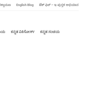
ನಕ್ಸಾಯಣ
‍English Blog
ಟೆಕ್ ಫಿಜ್ – ಇ-ಪುಸ್ತಕ ಅಭಿಯಾನ
ೀಡಿಯ
ಕನ್ನಡ ವಿಕಿಸೋರ್ಸ್
ಕನ್ನಡ ಸಂಚಯ