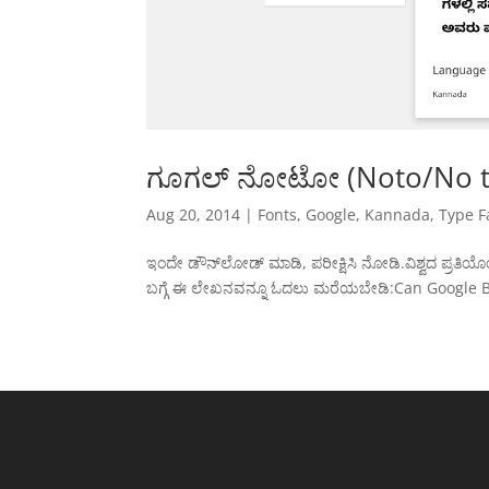
ಗೂಗಲ್ ನೋಟೋ (Noto/No tof
Aug 20, 2014
|
Fonts
,
Google
,
Kannada
,
Type F
ಇಂದೇ ಡೌನ್‌ಲೋಡ್ ಮಾಡಿ, ಪರೀಕ್ಷಿಸಿ ನೋಡಿ.ವಿಶ್ವದ ಪ್
ಬಗ್ಗೆ ಈ ಲೇಖನವನ್ನೂ ಓದಲು ಮರೆಯಬೇಡಿ:Can Google Bu