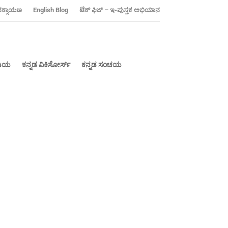
ನಕ್ಸಾಯಣ
‍English Blog
ಟೆಕ್ ಫಿಜ್ – ಇ-ಪುಸ್ತಕ ಅಭಿಯಾನ
ೀಡಿಯ
ಕನ್ನಡ ವಿಕಿಸೋರ್ಸ್
ಕನ್ನಡ ಸಂಚಯ