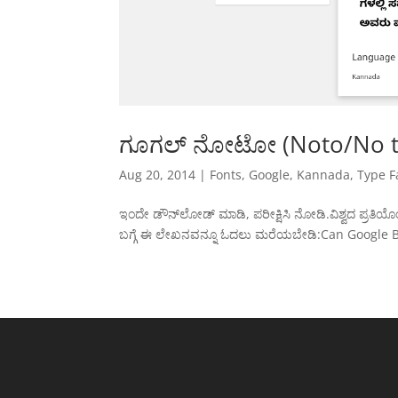
ಗೂಗಲ್ ನೋಟೋ (Noto/No tof
Aug 20, 2014
|
Fonts
,
Google
,
Kannada
,
Type F
ಇಂದೇ ಡೌನ್‌ಲೋಡ್ ಮಾಡಿ, ಪರೀಕ್ಷಿಸಿ ನೋಡಿ.ವಿಶ್ವದ ಪ್
ಬಗ್ಗೆ ಈ ಲೇಖನವನ್ನೂ ಓದಲು ಮರೆಯಬೇಡಿ:Can Google Bu