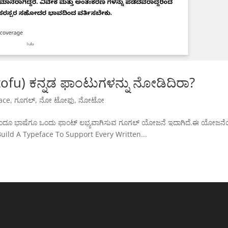
u) ಕನ್ನಡ ಫಾಂಟುಗಳನ್ನು ನೋಡಿದಿರಾ?
ace
,
ಗೂಗಲ್
,
ನೋ ಟೋಫು
,
ನೋಟೋ
ರತಿಯೊಂದೂ ಭಾಷೆಗೂ ಒಂದು ಫಾಂಟ್ ಲಭ್ಯವಾಗಿಸುವ ಗೂಗಲ್ ಯೋಜನೆ ಇದಾಗಿದೆ.ಈ ಯೋಜನ
ild A Typeface To Support Every Written...