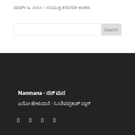
ಮಾರ್ಚ್ ೩, ೨೦೧೨ – ಸಂಯುಕ್ತ ಕರ್ನಾಟಕ ಅಂಕಣ
Nanmana - ನನ್ ಮನ
ಏನೋ ಹೇಳುವಾಸೆ - ಓಂಶಿವಪ್ರಕಾಶ್ ಬ್ಲಾಗ್